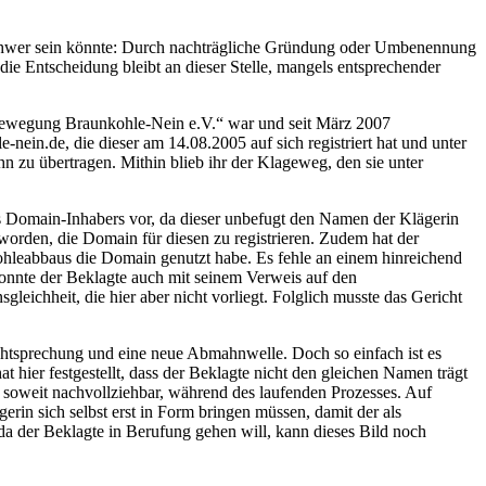
nschwer sein könnte: Durch nachträgliche Gründung oder Umbenennung
die Entscheidung bleibt an dieser Stelle, mangels entsprechender
erbewegung Braunkohle-Nein e.V.“ war und seit März 2007
nein.de, die dieser am 14.08.2005 auf sich registriert hat und unter
n zu übertragen. Mithin blieb ihr der Klageweg, den sie unter
es Domain-Inhabers vor, da dieser unbefugt den Namen der Klägerin
 worden, die Domain für diesen zu registrieren. Zudem hat der
ohleabbaus die Domain genutzt habe. Es fehle an einem hinreichend
onnte der Beklagte auch mit seinem Verweis auf den
leichheit, die hier aber nicht vorliegt. Folglich musste das Gericht
Rechtsprechung und eine neue Abmahnwelle. Doch so einfach ist es
 hier festgestellt, dass der Beklagte nicht den gleichen Namen trägt
, soweit nachvollziehbar, während des laufenden Prozesses. Auf
erin sich selbst erst in Form bringen müssen, damit der als
da der Beklagte in Berufung gehen will, kann dieses Bild noch