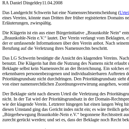
RA Daniel Dingeldey
11.04.2008
Das Landgericht Schwerin hat eine Namensrechtsentscheidung (
Urte
eines Vereins, könnte man Dritten ihre früher registrierten Domains n
Erläuterungen, zwiespältig.
Die Klägerin ist ein aus einer Bürgerinitiative „Braunkohle Nein“ 
„Braunkohle-Nein e.V.“ lautet. Der Verein verlangt vom Beklagten, ei
der er umfassende Informationen über den Verein anbot. Nach seinem A
Berufung auf die Verletzung ihres Namensrechts beschritt.
Das LG Schwerin bestätigte die Ansicht des klagenden Vereins. Nach
benutzt. Die Klägerin hat ihm die Nutzung des Namens nicht erlaubt un
Beklagte selbst kein Namensrecht an der Bezeichnung. Ein solches e
erkennbaren personenbezogenen und individualisierbaren Auftreten d
Prioritätsgrundsatz nicht durchdringen. Den Prioritätsgrundsatz sieht
von einer namensrechtlichen Zuordnungsverwirrung ausgehen, womit d
Der Beklagte sieht nach diesem Urteil die Verletzung des Prioritätsg
nicht. In der Tat wird der Prioritätsgrundsatz in der Domain-Rechtsp
wie der klagende Verein. Letzterer hingegen hat einen langen Weg hin
diesen Umstand ging das Gericht indes nicht ein; es wäre freilich geb
„Bürgerbewegung Braunkohle-Nein e.V.“ begonnene Rechtsstreit auch w
zurecht gerückt werden; und sei es, dass der Beklagte noch Recht b