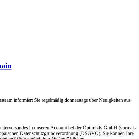
main
steam informiert Sie regelmäßig donnerstags über Neuigkeiten aus
etterversandes in unseren Account bei der Optimizly GmbH (vormals
 Europäischen Datenschutzgrundverordnung (DSGVO). Sie können Ihre
tellen? Bitte einfach hier klicken:"
klicken.