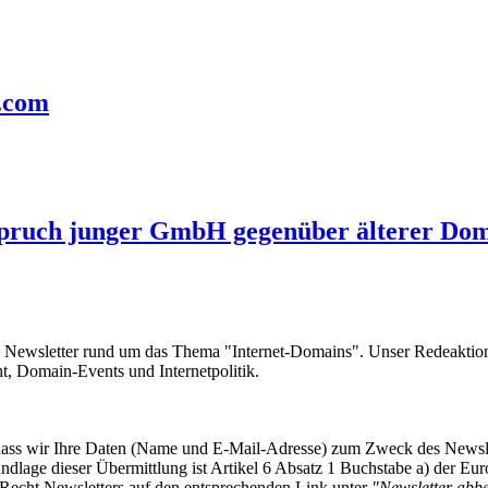
n.com
pruch junger GmbH gegenüber älterer Do
e Newsletter rund um das Thema "Internet-Domains". Unser Redeaktion
 Domain-Events und Internetpolitik.
, dass wir Ihre Daten (Name und E-Mail-Adresse) zum Zweck des Newsl
undlage dieser Übermittlung ist Artikel 6 Absatz 1 Buchstabe a) der
-Recht Newsletters auf den entsprechenden Link unter
"Newsletter abbes