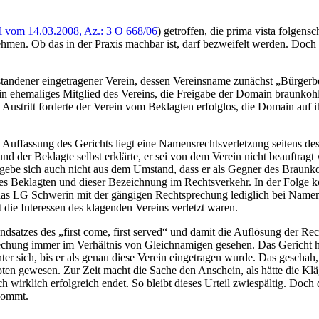
il vom 14.03.2008, Az.: 3 O 668/06
) getroffen, die prima vista folge
ehmen. Ob das in der Praxis machbar ist, darf bezweifelt werden. Doch 
entstandener eingetragener Verein, dessen Vereinsname zunächst „Bürg
n ehemaliges Mitglied des Vereins, die Freigabe der Domain braunkohle-
ustritt forderte der Verein vom Beklagten erfolglos, die Domain auf ih
 Auffassung des Gerichts liegt eine Namensrechtsverletzung seitens d
d der Beklagte selbst erklärte, er sei von dem Verein nicht beauftragt
rgebe sich auch nicht aus dem Umstand, dass er als Gegner des Braunk
es Beklagten und dieser Bezeichnung im Rechtsverkehr. In der Folge k
 das LG Schwerin mit der gängigen Rechtsprechung lediglich bei Namensg
ie Interessen des klagenden Vereins verletzt waren.
rundsatzes des „first come, first served“ und damit die Auflösung der 
rechung immer im Verhältnis von Gleichnamigen gesehen. Das Gericht hat
ter sich, bis er als genau diese Verein eingetragen wurde. Das geschah
oten gewesen. Zur Zeit macht die Sache den Anschein, als hätte die Kläg
irklich erfolgreich endet. So bleibt dieses Urteil zwiespältig. Doch 
ekommt.