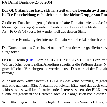
RA Daniel Dingeldey
26.02.2004
Das OLG Hamburg hatte sich im Streit um die Domain awd-ausste
ist. Die Entscheidung reiht sich ein in eine kleine Gruppe von E
Zu diesen Entscheidungen gehören namhafte Domains wie oil-of-elf.de
Meinungsäußerung gegenüber. Paradebeispiel ist der Rechtsstreit um 
Az.: 16 O 33/01) bestätigt wurde, weil aus dessen Sicht
»die Benutzung der Internet-Domain »oil-of-elf.de« durch ein
Die Domain, so das Gericht, sei mit der Firma der Antragstellerin 
aufgehoben.
Das KG Berlin (
Urteil
vom 23.10.2001, Az.: KG 5 U 101/01) prüfte 
Wörterbücher oder Lexika. Allerdings scheiterte die Prüfung dieser
geschäftlichen Verkehr genutzt werden muss. Das war bei der Domain o
verfolgt.
Auch aus dem Namensrecht (§ 12 BGB), das keine Nutzung im geschäft
ggf. eine namensmäßige Nutzung vorgelegen hätte, und das auch ei
schloss es aus, weil kein hinreichendes Interesse seitens der Elf-Ko
alleine auf geschäftliche Bereiche, ideelle Belange seien von diesem S
Schließlich lag auch kein unbefugter Gebrauch des Namens Elf vor, w