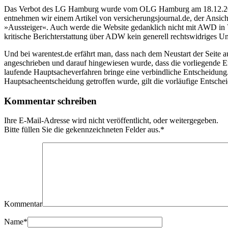
Das Verbot des LG Hamburg wurde vom OLG Hamburg am 18.12.2003 (Az
entnehmen wir einem Artikel von versicherungsjournal.de, der Ansic
»Aussteiger«. Auch werde die Website gedanklich nicht mit AWD in V
kritische Berichterstattung über ADW kein generell rechtswidriges 
Und bei warentest.de erfährt man, dass nach dem Neustart der Seite
angeschrieben und darauf hingewiesen wurde, dass die vorliegende En
laufende Hauptsacheverfahren bringe eine verbindliche Entscheidung. S
Hauptsacheentscheidung getroffen wurde, gilt die vorläufige Entsch
Kommentar schreiben
Ihre E-Mail-Adresse wird nicht veröffentlicht, oder weitergegeben.
Bitte füllen Sie die gekennzeichneten Felder aus.
*
Kommentar
Name
*