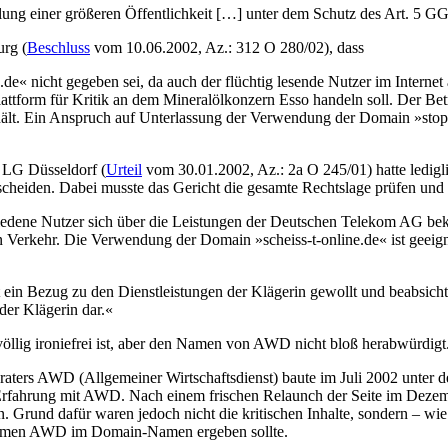
lung einer größeren Öffentlichkeit […] unter dem Schutz des Art. 5 GG 
rg (
Beschluss
vom 10.06.2002, Az.: 312 O 280/02), dass
 nicht gegeben sei, da auch der flüchtig lesende Nutzer im Internet
attform für Kritik an dem Mineralölkonzern Esso handeln soll. Der Bet
thält. Ein Anspruch auf Unterlassung der Verwendung der Domain »sto
s LG Düsseldorf (
Urteil
vom 30.01.2002, Az.: 2a O 245/01) hatte ledigl
scheiden. Dabei musste das Gericht die gesamte Rechtslage prüfen un
riedene Nutzer sich über die Leistungen der Deutschen Telekom AG bekl
n Verkehr. Die Verwendung der Domain »scheiss-t-online.de« ist geeign
 ein Bezug zu den Dienstleistungen der Klägerin gewollt und beabsichti
er Klägerin dar.«
 völlig ironiefrei ist, aber den Namen von AWD nicht bloß herabwürdigt
beraters AWD (Allgemeiner Wirtschaftsdienst) baute im Juli 2002 unter
ge Erfahrung mit AWD. Nach einem frischen Relaunch der Seite im Dez
nd dafür waren jedoch nicht die kritischen Inhalte, sondern – wie in
nnamen AWD im Domain-Namen ergeben sollte.