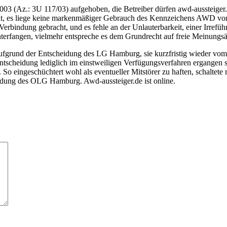
.: 3U 117/03) aufgehoben, die Betreiber dürfen awd-aussteiger.de al
ht, es liege keine markenmäßiger Gebrauch des Kennzeichens AWD vor.
erbindung gebracht, und es fehle an der Unlauterbarkeit, einer Irrefü
Unterfangen, vielmehr entspreche es dem Grundrecht auf freie Meinung
 aufgrund der Entscheidung des LG Hamburg, sie kurzfristig wieder v
tscheidung lediglich im einstweiligen Verfügungsverfahren ergangen se
o eingeschüchtert wohl als eventueller Mitstörer zu haften, schaltete 
eidung des OLG Hamburg. Awd-aussteiger.de ist online.