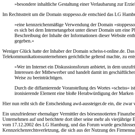
»besondere inhaltliche Gestaltung einer Verlaubarung zur Erzie
Im Rechtsstreit um die Domain stoppesso.de entschied das LG Hambu
»eine kennzeichenmäßige Verwendung der Domain »stoppesso.de«
es sich bei dem Internetangebot unter dieser Domain um eine Pl
Beschreibung der Inhalte der Informationen dieser Website en
gegeben.«
Weniger Glück hatte der Inhaber der Domain scheiss-t-online.de. Da
Telekommunikationsunternehmen gerichtliche geltend machte, zu ent
»Wer im Internet ein Diskussionsforum anbietet, in dem unzuf
Interessen der Mitbewerber und handelt damit im geschäftliche
Weise zu beeinträchtigen.
Durch die diffamierende Voranstellung des Wortes »scheiss« ist
ironisierende Element eine bloße Herabwürdigung der Marken d
Hier nun reiht sich die Entscheidung awd-aussteiger.de ein, die zwar
Ein unzufriedener ehemaliger Vermittler des börsennotierten Finanz
Unternehmen auf und berichtete dort über seine mehr als vierjähri
vom 17.12.2002 des LG Hamburg, und das Forum wurde geschlossen. Gru
Kennzeichenrechtsverletzung, die sich aus der Nutzung des Firme