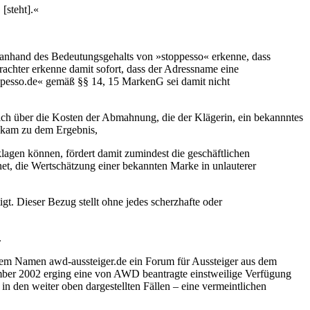
[steht].«
 anhand des Bedeutungsgehalts von »stoppesso« erkenne, dass
rachter erkenne damit sofort, dass der Adressname eine
ppesso.de« gemäß §§ 14, 15 MarkenG sei damit nicht
ich über die Kosten der Abmahnung, die der Klägerin, ein bekannntes
d kam zu dem Ergebnis,
agen können, fördert damit zumindest die geschäftlichen
et, die Wertschätzung einer bekannten Marke in unlauterer
gt. Dieser Bezug stellt ohne jedes scherzhafte oder
.
 dem Namen awd-aussteiger.de ein Forum für Aussteiger aus dem
ember 2002 erging eine von AWD beantragte einstweilige Verfügung
 den weiter oben dargestellten Fällen – eine vermeintlichen