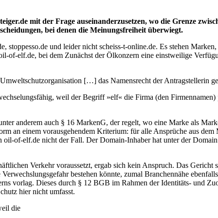
iger.de mit der Frage auseinanderzusetzen, wo die Grenze zwisc
ntscheidungen, bei denen die Meinungsfreiheit überwiegt.
, stoppesso.de und leider nicht scheiss-t-online.de. Es stehen Marke
oil-of-elf.de, bei dem Zunächst der Ölkonzern eine einstweilige Verfü
e Umweltschutzorganisation […] das Namensrecht der Antragstellerin g
verwechselungsfähig, weil der Begriff »elf« die Firma (den Firmennam
unter anderem auch § 16 MarkenG, der regelt, wo eine Marke als Mar
 Norm an einem vorausgehendem Kriterium: für alle Ansprüche aus dem 
il-of-elf.de nicht der Fall. Der Domain-Inhaber hat unter der Domain 
lichen Verkehr voraussetzt, ergab sich kein Anspruch. Das Gericht sc
ne Verwechslungsgefahr bestehen könnte, zumal Branchennähe ebenfall
nzerns vorlag. Dieses durch § 12 BGB im Rahmen der Identitäts- und Zu
chutz hier nicht umfasst.
eil die