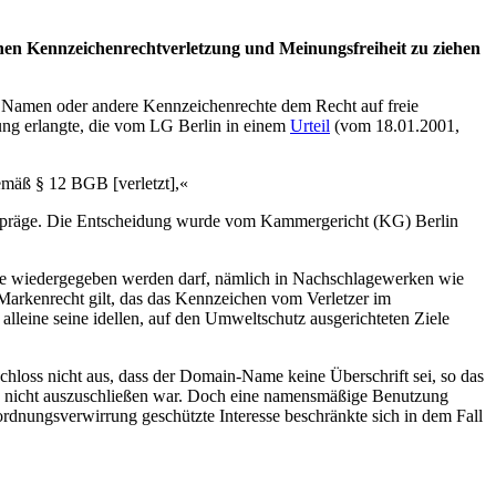
hen Kennzeichenrechtverletzung und Meinungsfreiheit zu ziehen
n, Namen oder andere Kennzeichenrechte dem Recht auf freie
gung erlangte, die vom LG Berlin in einem
Urteil
(vom 18.01.2001,
emäß § 12 BGB [verletzt],«
en) präge. Die Entscheidung wurde vom Kammergericht (KG) Berlin
ke wiedergegeben werden darf, nämlich in Nachschlagewerken wie
Markenrecht gilt, das das Kennzeichen vom Verletzer im
alleine seine idellen, auf den Umweltschutz ausgerichteten Ziele
hloss nicht aus, dass der Domain-Name keine Überschrift sei, so das
s nicht auszuschließen war. Doch eine namensmäßige Benutzung
ordnungsverwirrung geschützte Interesse beschränkte sich in dem Fall