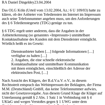
RA Daniel Dingeldey
23.04.2004
Das OLG Köln (Urteil vom 13.02.2004, Az.: 6 U 109/03) hatte zu
klären, ob der Anbieter von Telediensten im Internet im Impressum
auch seine Telefonnummer angeben muss, um den Anforderungen
des § 6 Teledienstegesetz (TDG) genüge zu tun.
§ 6 TDG regelt unter anderem, dass die Angaben in der
Anbieterkennung (so genanntes »Impressum«) unmittelbare
Kontaktaufnahme des Kunden mit dem Dienstleister ermöglicht.
Wörtlich heißt es im Gesetz:
Diensteanbieter haben […] folgende Informationen […]
verfügbar zu halten […]
2. Angaben, die eine schnelle elektronische
Kontaktaufnahme und unmittelbare Kommunikation
mit ihnen ermöglichen, einschließlich der Adresse der
elektronischen Post, […]
Nach Ansicht des Klägers, der B.d.V.u.V. e.V., in diesem
Rechtsstreit entsprach das Webimpressum der Beklagten, der Firma
M.M. (Deutschland) GmbH, das keine Telefonnummer aufwies,
nicht der Gesetzesvorgabe. Aus diesem Grund Klage die Kläger auf
Unterlassung gemäß § 2 Abs. 1 Satz 1 in Verbindung mit § 4
UKlaG und wegen Verstoßes gegen § 1 UWG unter dem