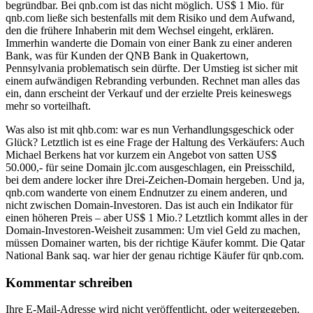
begründbar. Bei qnb.com ist das nicht möglich. US$ 1 Mio. für
qnb.com ließe sich bestenfalls mit dem Risiko und dem Aufwand,
den die frühere Inhaberin mit dem Wechsel eingeht, erklären.
Immerhin wanderte die Domain von einer Bank zu einer anderen
Bank, was für Kunden der QNB Bank in Quakertown,
Pennsylvania problematisch sein dürfte. Der Umstieg ist sicher mit
einem aufwändigen Rebranding verbunden. Rechnet man alles das
ein, dann erscheint der Verkauf und der erzielte Preis keineswegs
mehr so vorteilhaft.
Was also ist mit qhb.com: war es nun Verhandlungsgeschick oder
Glück? Letztlich ist es eine Frage der Haltung des Verkäufers: Auch
Michael Berkens hat vor kurzem ein Angebot von satten US$
50.000,- für seine Domain jlc.com ausgeschlagen, ein Preisschild,
bei dem andere locker ihre Drei-Zeichen-Domain hergeben. Und ja,
qnb.com wanderte von einem Endnutzer zu einem anderen, und
nicht zwischen Domain-Investoren. Das ist auch ein Indikator für
einen höheren Preis – aber US$ 1 Mio.? Letztlich kommt alles in der
Domain-Investoren-Weisheit zusammen: Um viel Geld zu machen,
müssen Domainer warten, bis der richtige Käufer kommt. Die Qatar
National Bank saq. war hier der genau richtige Käufer für qnb.com.
Kommentar schreiben
Ihre E-Mail-Adresse wird nicht veröffentlicht, oder weitergegeben.