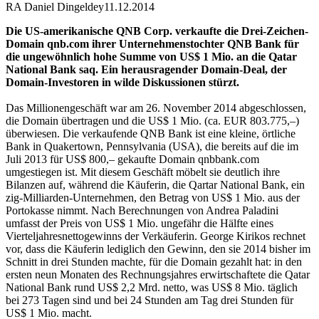
RA Daniel Dingeldey
11.12.2014
Die US-amerikanische QNB Corp. verkaufte die Drei-Zeichen-
Domain qnb.com ihrer Unternehmenstochter QNB Bank für
die ungewöhnlich hohe Summe von US$ 1 Mio. an die Qatar
National Bank saq. Ein herausragender Domain-Deal, der
Domain-Investoren in wilde Diskussionen stürzt.
Das Millionengeschäft war am 26. November 2014 abgeschlossen,
die Domain übertragen und die US$ 1 Mio. (ca. EUR 803.775,–)
überwiesen. Die verkaufende QNB Bank ist eine kleine, örtliche
Bank in Quakertown, Pennsylvania (USA), die bereits auf die im
Juli 2013 für US$ 800,– gekaufte Domain qnbbank.com
umgestiegen ist. Mit diesem Geschäft möbelt sie deutlich ihre
Bilanzen auf, während die Käuferin, die Qartar National Bank, ein
zig-Milliarden-Unternehmen, den Betrag von US$ 1 Mio. aus der
Portokasse nimmt. Nach Berechnungen von Andrea Paladini
umfasst der Preis von US$ 1 Mio. ungefähr die Hälfte eines
Vierteljahresnettogewinns der Verkäuferin. George Kirikos rechnet
vor, dass die Käuferin lediglich den Gewinn, den sie 2014 bisher im
Schnitt in drei Stunden machte, für die Domain gezahlt hat: in den
ersten neun Monaten des Rechnungsjahres erwirtschaftete die Qatar
National Bank rund US$ 2,2 Mrd. netto, was US$ 8 Mio. täglich
bei 273 Tagen sind und bei 24 Stunden am Tag drei Stunden für
US$ 1 Mio. macht.