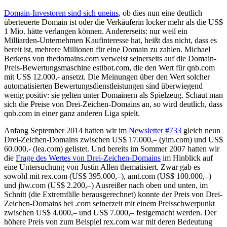
Domain-Investoren sind sich uneins
, ob dies nun eine deutlich
überteuerte Domain ist oder die Verkäuferin locker mehr als die US$
1 Mio. hätte verlangen können. Andererseits: nur weil ein
Milliarden-Unternehmen Kaufinteresse hat, heißt das nicht, dass es
bereit ist, mehrere Millionen für eine Domain zu zahlen. Michael
Berkens von thedomains.com verweist seinerseits auf die Domain-
Preis-Bewertungsmaschine estibot.com, die den Wert für qnb.com
mit US$ 12.000,- ansetzt. Die Meinungen über den Wert solcher
automatisierten Bewertungsdienstleistungen sind überwiegend
wenig positiv: sie gelten unter Domainern als Spielzeug. Schaut man
sich die Preise von Drei-Zeichen-Domains an, so wird deutlich, dass
qnb.com in einer ganz anderen Liga spielt.
Anfang September 2014 hatten wir im
Newsletter #733
gleich neun
Drei-Zeichen-Domains zwischen US$ 17.000,– (yim.com) und US$
60.000,- (lea.com) gelistet. Und bereits im Sommer 2007 hatten wir
die
Frage des Wertes von Drei-Zeichen-Domains
im Hinblick auf
eine Untersuchung von Justin Allen thematisiert. Zwar gab es
sowohl mit rex.com (US$ 395.000,–), amt.com (US$ 100.000,–)
und jhw.com (US$ 2.200,–) Ausreißer nach oben und unten, im
Schnitt (die Extremfälle herausgerechnet) konnte der Preis von Drei-
Zeichen-Domains bei .com seinerzeit mit einem Preisschwerpunkt
zwischen US$ 4.000,– und US$ 7.000,– festgemacht werden. Der
höhere Preis von zum Beispiel rex.com war mit deren Bedeutung