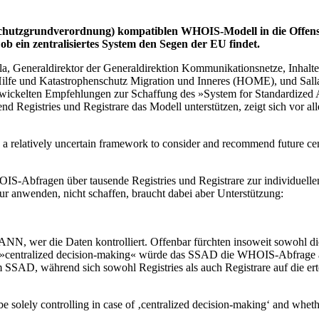
utzgrundverordnung) kompatiblen WHOIS-Modell in die Offensive
b ein zentralisiertes System den Segen der EU findet.
iola, Generaldirektor der Generaldirektion Kommunikationsnetze, I
Hilfe und Katastrophenschutz Migration und Inneres (HOME), und Sall
elten Empfehlungen zur Schaffung des »System for Standardized Acc
nd Registries und Registrare das Modell unterstützen, zeigt sich vo
 relatively uncertain framework to consider and recommend future centr
-Abfragen über tausende Registries und Registrare zur individuellen P
 anwenden, nicht schaffen, braucht dabei aber Unterstützung:
ANN, wer die Daten kontrolliert. Offenbar fürchten insoweit sowohl die
centralized decision-making« würde das SSAD die WHOIS-Abfrage an d
SSAD, während sich sowohl Registries als auch Registrare auf die erte
 be solely controlling in case of ‚centralized decision-making‘ and whethe