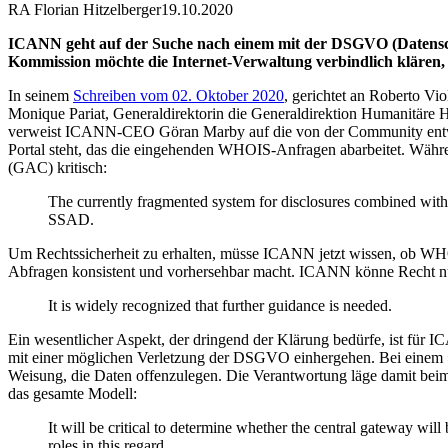
RA Florian Hitzelberger
19.10.2020
ICANN geht auf der Suche nach einem mit der DSGVO (Datensch
Kommission möchte die Internet-Verwaltung verbindlich klären, o
In seinem
Schreiben vom 02. Oktober 2020
, gerichtet an Roberto V
Monique Pariat, Generaldirektorin die Generaldirektion Humanitäre 
verweist ICANN-CEO Göran Marby auf die von der Community entwick
Portal steht, das die eingehenden WHOIS-Anfragen abarbeitet. Währe
(GAC) kritisch:
The currently fragmented system for disclosures combined with a
SSAD.
Um Rechtssicherheit zu erhalten, müsse ICANN jetzt wissen, ob WHOIS
Abfragen konsistent und vorhersehbar macht. ICANN könne Recht nur
It is widely recognized that further guidance is needed.
Ein wesentlicher Aspekt, der dringend der Klärung bedürfe, ist für IC
mit einer möglichen Verletzung der DSGVO einhergehen. Bei einem »
Weisung, die Daten offenzulegen. Die Verantwortung läge damit beim 
das gesamte Modell:
It will be critical to determine whether the central gateway will
roles in this regard.