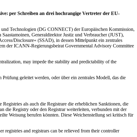
: per Schreiben an drei hochrangige Vertreter der EU-
nhalte und Technologien (DG CONNECT) der Europäischen Kommission,
a Saastamoinen, Generaldirektor Justiz und Verbraucher (JUST),
ess/Disclosure« (SSAD), in dessen Mittelpunkt ein zentrales
r allem der ICANN-Regierungsbeirat Governmental Advisory Committee
alization, may impede the stability and predictability of the
rüfung geleitet werden, oder über ein zentrales Modell, das die
 Registries als auch die Registrare die erheblichen Sanktionen, die
ie Registry oder den Registrar weiterleiten, verbunden mit der
ilte Weisung berufen könnten. Diese Weichenstellung sei kritisch für
r registries and registrars can be relieved from their controller