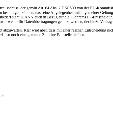
zausschuss, der gemäß Art. 64 Abs. 2 DSGVO von der EU-Kommission
 beantragen können, dass eine Angelegenheit mit allgemeiner Geltung
gsbedarf sieht ICANN auch in Bezug auf die »Schrems II«-Entscheidu
zwar weiter für Datenübertragungen genutzt werden, der bloße Vertragssc
bt abzuwarten. Klar wird aber, dass mit einer raschen Entscheidung ni
also noch eine geraume Zeit eine Baustelle bleiben.