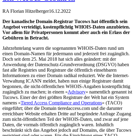
RA Florian Hitzelberger
16.12.2022
Der kanadische Domain-Registrar Tucows hat öffentlich sein
Angebot verteidigt, kostenpflichtig WHOIS-Daten anzubieten.
Vor allem für Privatpersonen kommt aber auch ein Erlass der
Gebühren in Betracht.
Jahrzehntelang waren die sogenannten WHOIS-Daten rund um
einen Domain-Namen für jedermann und jederzeit frei zugänglich.
Doch seit dem 25. Mai 2018 hat sich alles geändert: mit der
Anwendung der Datenschutz-Grundverordnung (DSGVO) haben
fast alle Registries und Registrare die öffentlich einsehbaren
Informationen zu einer Domain radikal reduziert. Wie die Internet-
Verwaltung ICANN meldet, haben nun einige Registrare damit
begonnen, die nicht-öffentlichen WHOIS-Angaben kostenpflichtig
zugänglich zu machen; in einem »
Advisory
« namentlich genannt ist
Tucows. Einer der drei größten Registrare der Welt hat ein System
namens »
Tiered Access Compliance and Operations
« (TACO)
eingeführt; über die Domain tieredaccess.com und die darunter
erreichbare Website erhalten Dritte auf begründete Anfrage Zugang
zum nicht-öffentlichen Teil der WHOIS-Daten, und zwar auf jene
Daten, die vormals öffentlich zugänglich waren. Inhaltlich
beschränkt sich das Angebot jedoch auf Domains, die über Tucows
registriert sind oder waren. Für die Einrichtung eines TACO-