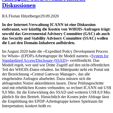
Diskussionen
RA Florian Hitzelberger
29.09.2020
In der Internet-Verwaltung ICANN ist eine Diskussion
entbrannt, wer künftig die Kosten von WHOIS-Anfragen trägt:
sowohl das Governmental Advisory Committee (GAC) als auch
das Security and Stability Advisory Committee (SSAC) wollen
die Last den Domain-Inhabern aufbürden.
Im August 2020 hatte die »Expedited Policy Development Process
for Whois« (EPDP)-Arbeitsgruppe ihr Modell namens »
System for
Standardized Access/Disclosure (SSAD)
« veröffentlicht. Das
Modell regelt, wer und wie Dritte Zugriff auf den nicht-öffentlichen
Teil der WHOIS-Daten erhalten. Im Mittelpunkt steht ein Portal mit
der Bezeichnung »Central Gateway Manager«, das alle
eingehenden Anfragen abarbeitet. Dazu müssen sich die
abfragenden Nutzer akkreditieren lassen. Diese Prüfungsschritte
sind mit erheblichen Kosten verbunden; so rechnet ICANN mit US$
9,0 Mio. für die Entwicklung des SSAD und weiteren US$ 8,9 Mio.
jährlich für den Betrieb. Hinsichtlich der Kosten jeder Abfrage lässt
die Empfehlung der EPDP-Arbeitsgruppe keinen Spielraum für
Interpretation; konkret heißt es: