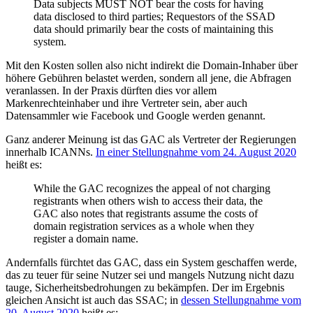
Data subjects MUST NOT bear the costs for having
data disclosed to third parties; Requestors of the SSAD
data should primarily bear the costs of maintaining this
system.
Mit den Kosten sollen also nicht indirekt die Domain-Inhaber über
höhere Gebühren belastet werden, sondern all jene, die Abfragen
veranlassen. In der Praxis dürften dies vor allem
Markenrechteinhaber und ihre Vertreter sein, aber auch
Datensammler wie Facebook und Google werden genannt.
Ganz anderer Meinung ist das GAC als Vertreter der Regierungen
innerhalb ICANNs.
In einer Stellungnahme vom 24. August 2020
heißt es:
While the GAC recognizes the appeal of not charging
registrants when others wish to access their data, the
GAC also notes that registrants assume the costs of
domain registration services as a whole when they
register a domain name.
Andernfalls fürchtet das GAC, dass ein System geschaffen werde,
das zu teuer für seine Nutzer sei und mangels Nutzung nicht dazu
tauge, Sicherheitsbedrohungen zu bekämpfen. Der im Ergebnis
gleichen Ansicht ist auch das SSAC; in
dessen Stellungnahme vom
20. August 2020
heißt es: