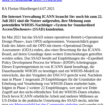
RA Florian Hitzelberger
14.07.2021
Die Internet-Verwaltung ICANN braucht Sie: noch bis zum 22.
Juli 2021 sind die Nutzer aufgerufen, ihre Meinung zum
potentiellen WHOIS-Nachfolger »System for Standardized
Access/Disclosure« (SSAD) kundzutun.
Im Mai 2021 hat das SSAD seinen operativen Betrieb (»Operational
Design Phase«, kurz OPD) aufgenommen. Voraussichtlich gegen
Ende des Jahres soll die OPD mit einem »Operational Design
Assessment« (ODA) enden, also einer Bewertung für das ICANN-
Board, auf deren Grundlage dann weitere Entscheidungen getroffen
werden sollen. Das SSAD beruht auf Empfehlungen der »Expedited
Policy Development Process for Whois« (EPDP)-Arbeitsgruppe.
Dieses Expertengremium ist von ICANN damit beauftragt, die
Dauerbaustelle WHOIS zu beseitigen und ein WHOIS-Modell zu
entwickeln, das den Vorgaben der DSGVO gerecht wird. Nachdem
man in Phase 1 insgesamt 29 Empfehlungen für die Grundsätze der
Erhebung und Verarbeitung von WHOIS-Daten erarbeitet hatte,
folgten in Phase 2 weitere 22 Empfehlungen, wer und wie Dritte
Zugriff auf den nicht-öffentlichen Teil der WHOIS-Daten erhalten.
Doch bevor ICANN erhebliche Arbeit und mehrere Millionen an
US-Dollar in die praktische Umsetzung des SSAD steckt, möchte
man
ein Meinungsbild bei der Community einholen
und wendet sich