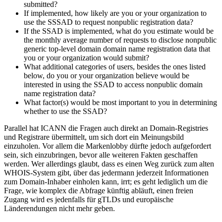
submitted?
If implemented, how likely are you or your organization to
use the SSSAD to request nonpublic registration data?
If the SSAD is implemented, what do you estimate would be
the monthly average number of requests to disclose nonpublic
generic top-level domain domain name registration data that
you or your organization would submit?
What additional categories of users, besides the ones listed
below, do you or your organization believe would be
interested in using the SSAD to access nonpublic domain
name registration data?
What factor(s) would be most important to you in determining
whether to use the SSAD?
Parallel hat ICANN die Fragen auch direkt an Domain-Registries
und Registrare übermittelt, um sich dort ein Meinungsbild
einzuholen. Vor allem die Markenlobby dürfte jedoch aufgefordert
sein, sich einzubringen, bevor alle weiteren Fakten geschaffen
werden. Wer allerdings glaubt, dass es einen Weg zurück zum alten
WHOIS-System gibt, über das jedermann jederzeit Informationen
zum Domain-Inhaber einholen kann, irrt; es geht lediglich um die
Frage, wie komplex die Abfrage künftig abläuft, einen freien
Zugang wird es jedenfalls für gTLDs und europäische
Länderendungen nicht mehr geben.