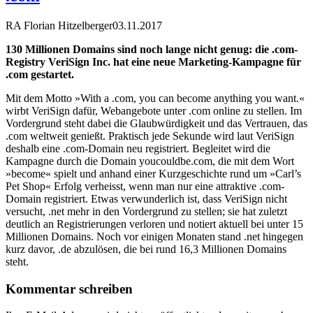
RA Florian Hitzelberger
03.11.2017
130 Millionen Domains sind noch lange nicht genug: die .com-
Registry VeriSign Inc. hat eine neue Marketing-Kampagne für
.com gestartet.
Mit dem Motto »With a .com, you can become anything you want.«
wirbt VeriSign dafür, Webangebote unter .com online zu stellen. Im
Vordergrund steht dabei die Glaubwürdigkeit und das Vertrauen, das
.com weltweit genießt. Praktisch jede Sekunde wird laut VeriSign
deshalb eine .com-Domain neu registriert. Begleitet wird die
Kampagne durch die Domain youcouldbe.com, die mit dem Wort
»become« spielt und anhand einer Kurzgeschichte rund um »Carl’s
Pet Shop« Erfolg verheisst, wenn man nur eine attraktive .com-
Domain registriert. Etwas verwunderlich ist, dass VeriSign nicht
versucht, .net mehr in den Vordergrund zu stellen; sie hat zuletzt
deutlich an Registrierungen verloren und notiert aktuell bei unter 15
Millionen Domains. Noch vor einigen Monaten stand .net hingegen
kurz davor, .de abzulösen, die bei rund 16,3 Millionen Domains
steht.
Kommentar schreiben