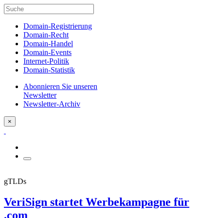
Domain-Registrierung
Domain-Recht
Domain-Handel
Domain-Events
Internet-Politik
Domain-Statistik
Abonnieren Sie unseren
Newsletter
Newsletter-Archiv
×
gTLDs
VeriSign startet Werbekampagne für
.com