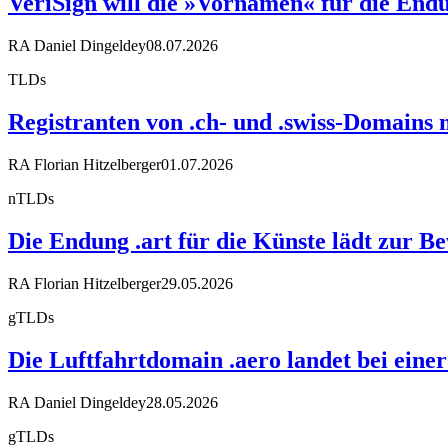
VeriSign will die »Vornamen« für die End
RA Daniel Dingeldey
08.07.2026
TLDs
Registranten von .ch- und .swiss-Domains m
RA Florian Hitzelberger
01.07.2026
nTLDs
Die Endung .art für die Künste lädt zur
RA Florian Hitzelberger
29.05.2026
gTLDs
Die Luftfahrtdomain .aero landet bei eine
RA Daniel Dingeldey
28.05.2026
gTLDs