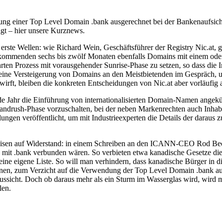
ng einer Top Level Domain .bank ausgerechnet bei der Bankenaufsicht 
t – hier unsere Kurznews.
rste Wellen: wie Richard Wein, Geschäftsführer der Registry Nic.at, g
 kommenden sechs bis zwölf Monaten ebenfalls Domains mit einem oder
rten Prozess mit vorausgehender Sunrise-Phase zu setzen, so dass di
st eine Versteigerung von Domains an den Meistbietenden im Gespräch
irft, bleiben die konkreten Entscheidungen von Nic.at aber vorläufig
e Jahr die Einführung von internationalisierten Domain-Namen angekün
Landrush-Phase vorzuschalten, bei der neben Markenrechten auch Inhabe
veröffentlicht, um mit Industrieexperten die Details der daraus zu st
eisen auf Widerstand: in einem Schreiben an den ICANN-CEO Rod Beck
e mit .bank verbunden wären. So verbieten etwa kanadische Gesetze die
 eine eigene Liste. So will man verhindern, dass kanadische Bürger in 
n, zum Verzicht auf die Verwendung der Top Level Domain .bank aufge
ussicht. Doch ob daraus mehr als ein Sturm im Wasserglas wird, wird 
len.