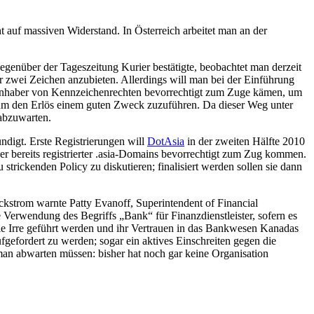
auf massiven Widerstand. In Österreich arbeitet man an der
egenüber der Tageszeitung Kurier bestätigte, beobachtet man derzeit
 zwei Zeichen anzubieten. Allerdings will man bei der Einführung
e Inhaber von Kennzeichenrechten bevorrechtigt zum Zuge kämen, um
, um den Erlös einem guten Zweck zuzuführen. Da dieser Weg unter
 abzuwarten.
digt. Erste Registrierungen will
DotAsia
in der zweiten Hälfte 2010
r bereits registrierter .asia-Domains bevorrechtigt zum Zug kommen.
rickenden Policy zu diskutieren; finalisiert werden sollen sie dann
strom warnte Patty Evanoff, Superintendent of Financial
 Verwendung des Begriffs „Bank“ für Finanzdienstleister, sofern es
die Irre geführt werden und ihr Vertrauen in das Bankwesen Kanadas
fordert zu werden; sogar ein aktives Einschreiten gegen die
man abwarten müssen: bisher hat noch gar keine Organisation