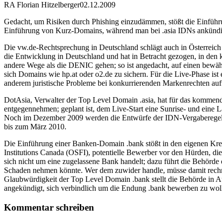
RA Florian Hitzelberger
02.12.2009
Gedacht, um Risiken durch Phishing einzudämmen, stößt die Einführu
Einführung von Kurz-Domains, während man bei .asia IDNs ankündig
Die vw.de-Rechtsprechung in Deutschland schlägt auch in Österreich e
die Entwicklung in Deutschland und hat in Betracht gezogen, in den
andere Wege als die DENIC gehen; so ist angedacht, auf einen bewäh
sich Domains wie hp.at oder o2.de zu sichern. Für die Live-Phase i
anderem juristische Probleme bei konkurrierenden Markenrechten aufw
DotAsia, Verwalter der Top Level Domain .asia, hat für das kommend
entgegennehmen; geplant ist, dem Live-Start eine Sunrise- und eine 
Noch im Dezember 2009 werden die Entwürfe der IDN-Vergaberegelungen 
bis zum März 2010.
Die Einführung einer Banken-Domain .bank stößt in den eigenen Kr
Institutions Canada (OSFI), potentielle Bewerber vor den Hürden, di
sich nicht um eine zugelassene Bank handelt; dazu führt die Behörde
Schaden nehmen könnte. Wer dem zuwider handle, müsse damit rechne
Glaubwürdigkeit der Top Level Domain .bank stellt die Behörde in A
angekündigt, sich verbindlich um die Endung .bank bewerben zu wol
Kommentar schreiben