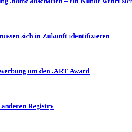
ung .name abschaffen – ein Kunde wehrt sic
üssen sich in Zukunft identifizieren
 Bewerbung um den .ART Award
r anderen Registry