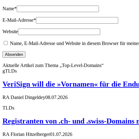
Name
*
E-Mail-Adresse
*
Website
Name, E-Mail-Adresse und Website in diesem Browser für meine
Aktuelle Artikel zum Thema „Top-Level-Domains“
gTLDs
VeriSign will die »Vornamen« für die End
RA Daniel Dingeldey
08.07.2026
TLDs
Registranten von .ch- und .swiss-Domains m
RA Florian Hitzelberger
01.07.2026