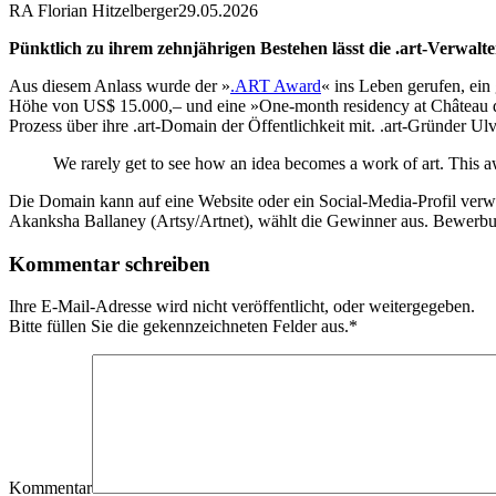
RA Florian Hitzelberger
29.05.2026
Pünktlich zu ihrem zehnjährigen Bestehen lässt die .art-Verwalt
Aus diesem Anlass wurde der »
.ART Award
« ins Leben gerufen, ein
Höhe von US$ 15.000,– und eine »One-month residency at Château du F
Prozess über ihre .art-Domain der Öffentlichkeit mit. .art-Gründer Ul
We rarely get to see how an idea becomes a work of art. This a
Die Domain kann auf eine Website oder ein Social-Media-Profil verw
Akanksha Ballaney (Artsy/Artnet), wählt die Gewinner aus. Bewerb
Kommentar schreiben
Ihre E-Mail-Adresse wird nicht veröffentlicht, oder weitergegeben.
Bitte füllen Sie die gekennzeichneten Felder aus.
*
Kommentar