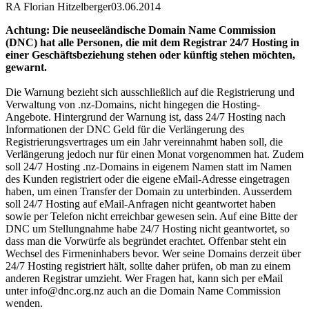
RA Florian Hitzelberger
03.06.2014
Achtung: Die neuseeländische Domain Name Commission
(DNC) hat alle Personen, die mit dem Registrar 24/7 Hosting in
einer Geschäftsbeziehung stehen oder künftig stehen möchten,
gewarnt.
Die Warnung bezieht sich ausschließlich auf die Registrierung und
Verwaltung von .nz-Domains, nicht hingegen die Hosting-
Angebote. Hintergrund der Warnung ist, dass 24/7 Hosting nach
Informationen der DNC Geld für die Verlängerung des
Registrierungsvertrages um ein Jahr vereinnahmt haben soll, die
Verlängerung jedoch nur für einen Monat vorgenommen hat. Zudem
soll 24/7 Hosting .nz-Domains in eigenem Namen statt im Namen
des Kunden registriert oder die eigene eMail-Adresse eingetragen
haben, um einen Transfer der Domain zu unterbinden. Ausserdem
soll 24/7 Hosting auf eMail-Anfragen nicht geantwortet haben
sowie per Telefon nicht erreichbar gewesen sein. Auf eine Bitte der
DNC um Stellungnahme habe 24/7 Hosting nicht geantwortet, so
dass man die Vorwürfe als begründet erachtet. Offenbar steht ein
Wechsel des Firmeninhabers bevor. Wer seine Domains derzeit über
24/7 Hosting registriert hält, sollte daher prüfen, ob man zu einem
anderen Registrar umzieht. Wer Fragen hat, kann sich per eMail
unter info@dnc.org.nz auch an die Domain Name Commission
wenden.