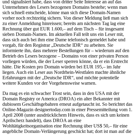
und signalisiert habe, dass von dritter Seite Interesse an auf das
Unternehmen des Lesers bezogenen Domains bestehe; wenn man
sich schnell entscheide, könne man sich diese Domain-Namen
vorher noch rechtzeitig sichern. Von dieser Meldung ließ man sich
zu einer Anmeldung hinreissen; bereits am nächsten Tag lag eine
Rechnung über gut EUR 1.600,– auf dem Tisch – für insgesamt
sieben Domain-Namen. Im aktuellen Fall teilt uns ein Leser mit,
dass sich auch bei ihm eine Dame telefonisch gemeldet habe und
vorgab, für den Registrar „Deutsche IDR“ zu arbeiten. Sie
informierte ihn, dass mehrere Bestellungen für – wiederum auf den
Betrieb des Lesers bezogene – Domains von einer privaten Person
vorliegen würden, die der Leser sperren könne, da er ein Erstrecht
hätte. Die Kosten pro Domain würden bei EUR 195,– im Jahr
liegen. Auch ein Leser aus Nordrhein-Westfalen machte ähnliche
Erfahrungen mit der „Deutsche IDR“, und möchte potentielle
weitere Kunden vor der Vorgehensweise warnen.
Da mag es ein schwacher Trost sein, dass in den USA mit der
Domain Registry or America (DROA) ein alter Bekannter mit
dubiosem Geschäftsgebahren erneut aufgetaucht ist. So berichtet das
Online-Magazin designertoday.com in einer Pressemitteilung vom 1.
April 2008 (unter ausdrücklichem Hinweis, dass es sich um keinen
Aprilscherz handelt), dass DROA an eine
Wohltätigkeitsorganisation eine Rechnung über US$ 50,– für eine
angebliche Domain-Verlängerung geschickt hat; dort ist man auf die