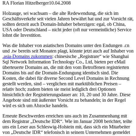
RA Florian Hitzelberger
10.04.2008
Holzauge, sei wachsam – die alte Redewendung, die sich im
Geschäftsverkehr seit vielen Jahren bewährt hat und zur Vorsicht rät,
sollten derzeit auch Domain-Inhaber beherzigen: egal, ob China,
USA oder Deutschland – nicht jeder (oft nur vermeintliche) Service
lohnt die Investition.
Was die Inhaber von asiatischen Domains unter den Endungen .cn
und .tw bereits seit Monaten plagt, könnte jetzt auch auf Inhaber von
.asia-Domains zukommen
: chinesische „Registrare“ wie Shanghai
Sql Network Information Technology Co., Ltd, bieten per eMail
überteuerte Domains an, die mit den vom Betroffenen registrierten
Domains bis auf die Domain-Endungung identisch sind. Die
Kosten, die dabei für diverse Second Level Domains in Rechnung
gestellt werden, sind – verglichen mit marktüblichen Preisen –
relativ hoch; zudem bieten sie meist lediglich drei Optionen
hinsichtlich der Registrierungsdauer an: 10, 20 und 30 Jahre. Diese
Angebote sind mit äußerster Vorsicht zu behandeln; in der Regel
wird es sich um Abzocke handeln.
Erneute Beschwerden erreichen uns auch im Zusammenhang mit
dem Registrar „Deutsche IDR“. Wie im Januar 2008 berichtet, teilte
uns ein Leser aus Schleswig-Holstein mit, dass sich ein Mitarbeiter
von „Deutsche IDR“ telefonisch in seinem Unternehmen gemeldet