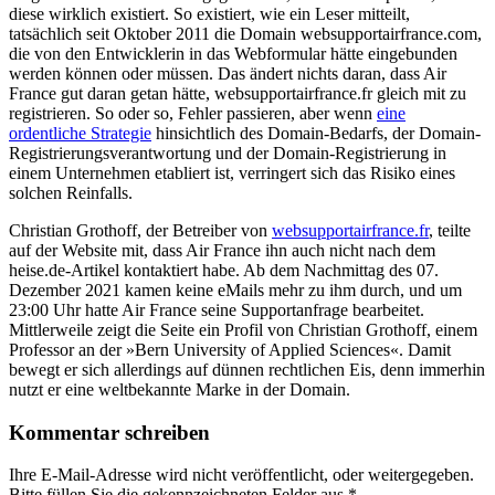
diese wirklich existiert. So existiert, wie ein Leser mitteilt,
tatsächlich seit Oktober 2011 die Domain websupportairfrance.com,
die von den Entwicklerin in das Webformular hätte eingebunden
werden können oder müssen. Das ändert nichts daran, dass Air
France gut daran getan hätte, websupportairfrance.fr gleich mit zu
registrieren. So oder so, Fehler passieren, aber wenn
eine
ordentliche Strategie
hinsichtlich des Domain-Bedarfs, der Domain-
Registrierungsverantwortung und der Domain-Registrierung in
einem Unternehmen etabliert ist, verringert sich das Risiko eines
solchen Reinfalls.
Christian Grothoff, der Betreiber von
websupportairfrance.fr
, teilte
auf der Website mit, dass Air France ihn auch nicht nach dem
heise.de-Artikel kontaktiert habe. Ab dem Nachmittag des 07.
Dezember 2021 kamen keine eMails mehr zu ihm durch, und um
23:00 Uhr hatte Air France seine Supportanfrage bearbeitet.
Mittlerweile zeigt die Seite ein Profil von Christian Grothoff, einem
Professor an der »Bern University of Applied Sciences«. Damit
bewegt er sich allerdings auf dünnen rechtlichen Eis, denn immerhin
nutzt er eine weltbekannte Marke in der Domain.
Kommentar schreiben
Ihre E-Mail-Adresse wird nicht veröffentlicht, oder weitergegeben.
Bitte füllen Sie die gekennzeichneten Felder aus.
*