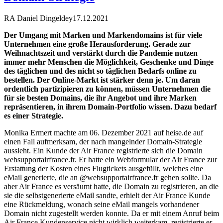
RA Daniel Dingeldey
17.12.2021
Der Umgang mit Marken und Markendomains ist für viele
Unternehmen eine große Herausforderung. Gerade zur
Weihnachtszeit und verstärkt durch die Pandemie nutzen
immer mehr Menschen die Möglichkeit, Geschenke und Dinge
des täglichen und des nicht so täglichen Bedarfs online zu
bestellen. Der Online-Markt ist stärker denn je. Um daran
ordentlich partizipieren zu können, müssen Unternehmen die
für sie besten Domains, die ihr Angebot und ihre Marken
repräsentieren, in ihrem Domain-Portfolio wissen. Dazu bedarf
es einer Strategie.
Monika Ermert machte am 06. Dezember 2021 auf heise.de auf
einen Fall aufmerksam, der nach mangelnder Domain-Strategie
aussieht. Ein Kunde der Air France registrierte sich die Domain
websupportairfrance.fr. Er hatte ein Webformular der Air France zur
Erstattung der Kosten eines Flugtickets ausgefüllt, welches eine
eMail generierte, die an @websupportairfrance.fr gehen sollte. Da
aber Air France es versäumt hatte, die Domain zu registrieren, an die
sie die selbstgenerierte eMail sandte, erhielt der Air France Kunde
eine Rückmeldung, wonach seine eMail mangels vorhandener
Domain nicht zugestellt werden konnte. Da er mit einem Anruf beim
Air France Kundenservice nicht wirklich weiterkam, registrierte er