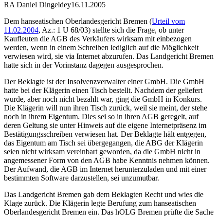
RA Daniel Dingeldey
16.11.2005
Dem hanseatischen Oberlandesgericht Bremen (
Urteil vom
11.02.2004
, Az.: 1 U 68/03) stellte sich die Frage, ob unter
Kaufleuten die AGB des Verkäufers wirksam mit einbezogen
werden, wenn in einem Schreiben lediglich auf die Möglichkeit
verwiesen wird, sie via Internet abzurufen. Das Landgericht Bremen
hatte sich in der Vorinstanz dagegen ausgesprochen.
Der Beklagte ist der Insolvenzverwalter einer GmbH. Die GmbH
hatte bei der Klägerin einen Tisch bestellt. Nachdem der geliefert
wurde, aber noch nicht bezahlt war, ging die GmbH in Konkurs.
Die Klägerin will nun ihren Tisch zurück, weil sie meint, der stehe
noch in ihrem Eigentum. Dies sei so in ihren AGB geregelt, auf
deren Geltung sie unter Hinweis auf die eigene Internetpräsenz im
Bestätigungsschreiben verwiesen hat. Der Beklagte hält entgegen,
das Eigentum am Tisch sei übergegangen, die ABG der Klägerin
seien nicht wirksam vereinbart geworden, da die GmbH nicht in
angemessener Form von den AGB habe Kenntnis nehmen können.
Der Aufwand, die AGB im Internet herunterzuladen und mit einer
bestimmten Software darzustellen, sei unzumutbar.
Das Landgericht Bremen gab dem Beklagten Recht und wies die
Klage zurück. Die Klägerin legte Berufung zum hanseatischen
Oberlandesgericht Bremen ein. Das hOLG Bremen prüfte die Sache