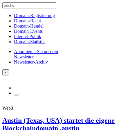
Domain-Registrierung
Domain-Recht
Domain-Handel
Domain-Events
Internet-Politik
Domain-Statistik
Abonnieren Sie unseren
Newsletter
Newsletter-Archiv
×
Web3
Austin (Texas, USA) startet die eigene
Blockchaindomain .austin