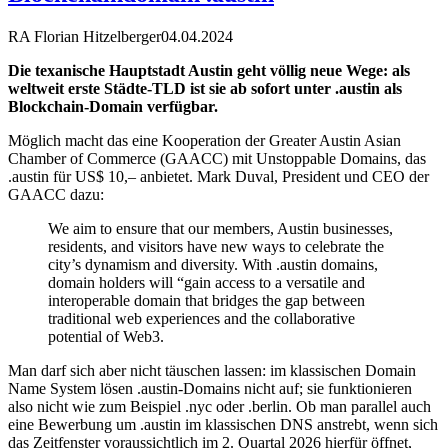
RA Florian Hitzelberger
04.04.2024
Die texanische Hauptstadt Austin geht völlig neue Wege: als
weltweit erste Städte-TLD ist sie ab sofort unter .austin als
Blockchain-Domain verfügbar.
Möglich macht das eine Kooperation der Greater Austin Asian
Chamber of Commerce (GAACC) mit Unstoppable Domains, das
.austin für US$ 10,– anbietet. Mark Duval, President und CEO der
GAACC dazu:
We aim to ensure that our members, Austin businesses,
residents, and visitors have new ways to celebrate the
city’s dynamism and diversity. With .austin domains,
domain holders will “gain access to a versatile and
interoperable domain that bridges the gap between
traditional web experiences and the collaborative
potential of Web3.
Man darf sich aber nicht täuschen lassen: im klassischen Domain
Name System lösen .austin-Domains nicht auf; sie funktionieren
also nicht wie zum Beispiel .nyc oder .berlin. Ob man parallel auch
eine Bewerbung um .austin im klassischen DNS anstrebt, wenn sich
das Zeitfenster voraussichtlich im 2. Quartal 2026 hierfür öffnet,