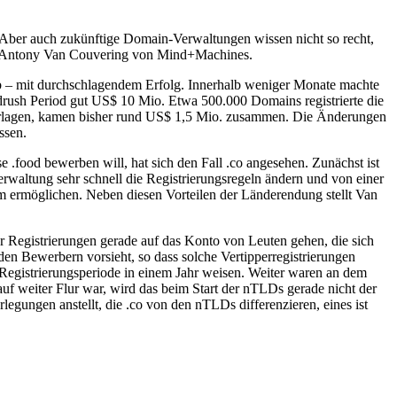
Aber auch zukünftige Domain-Verwaltungen wissen nicht so recht,
ehlt Antony Van Couvering von Mind+Machines.
b – mit durchschlagendem Erfolg. Innerhalb weniger Monate machte
drush Period gut US$ 10 Mio. Etwa 500.000 Domains registrierte die
 vorlagen, kamen bisher rund US$ 1,5 Mio. zusammen. Die Änderungen
ssen.
ood bewerben will, hat sich den Fall .co angesehen. Zunächst ist
waltung sehr schnell die Registrierungsregeln ändern und von einer
dem ermöglichen. Neben diesen Vorteilen der Länderendung stellt Van
r Registrierungen gerade auf das Konto von Leuten gehen, die sich
den Bewerbern vorsieht, so dass solche Vertipperregistrierungen
n Registrierungsperiode in einem Jahr weisen. Weiter waren an dem
 auf weiter Flur war, wird das beim Start der nTLDs gerade nicht der
gungen anstellt, die .co von den nTLDs differenzieren, eines ist