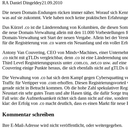
RA Daniel Dingeldey
21.09.2010
Die neuen Domain-Endungen rücken immer näher. Worauf sich Kennzei
was auf sie zukommt. Viele haben noch keine praktischen Erfahrunge
Das Kürzel .co ist die Länderendung von Kolumbien, die diesen Som
die neue Domain-Verwaltung allein mit den 11.000 Vorbestellungen f
Domain-Verwaltung seit Start der neuen Vergabe. Allein bei der Ver
für die Registrierung von .co waren ein Neuanfang und ein voller Erfo
Antony Van Couvering, CEO von Minds+Machines, einer Unternehmung,
.co nicht mit gTLDs vergleichbar, denn .co ist eine Länderendung u
Third Level Registrierungspraxis unter .com.co, .net.co usw. auf ein
Couvering einige Punkte heraus, die sich ebenfalls nicht auf gTLDs ü
Die Verwaltung von .co hat sich dem Kampf gegen Cybersquatting vers
Traffic für Vertipper von .com erhoffen. Diesen Registrierungsvortei
gerade nicht in Betracht kommen. Ob die hohe Zahl spekulativer Regis
Neustart ein sehr gutes Team und alte Hasen tätig, die dafür Sorge tru
Fall sein: die Aufmerksamkeit richtet sich dann nicht auf eine, son
klar: der Erfolg von .co macht deutlich, dass es einen Markt für neue
Kommentar schreiben
Ihre E-Mail-Adresse wird nicht veröffentlicht, oder weitergegeben.