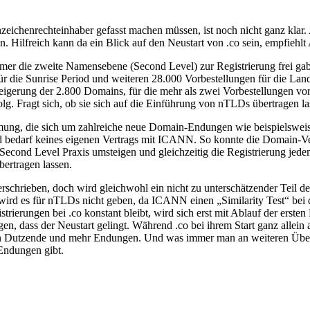
chenrechteinhaber gefasst machen müssen, ist noch nicht ganz klar. 
n. Hilfreich kann da ein Blick auf den Neustart von .co sein, empfi
mer die zweite Namensebene (Second Level) zur Registrierung frei ga
ür die Sunrise Period und weiteren 28.000 Vorbestellungen für die Lan
steigerung der 2.800 Domains, für die mehr als zwei Vorbestellungen
lg. Fragt sich, ob sie sich auf die Einführung von nTLDs übertragen la
 die sich um zahlreiche neue Domain-Endungen wie beispielsweise .f
nd bedarf keines eigenen Vertrags mit ICANN. So konnte die Domain-Ver
e Second Level Praxis umsteigen und gleichzeitig die Registrierung je
bertragen lassen.
chrieben, doch wird gleichwohl ein nicht zu unterschätzender Teil de
l wird es für nTLDs nicht geben, da ICANN einen „Similarity Test“ bei 
trierungen bei .co konstant bleibt, wird sich erst mit Ablauf der erste
gen, dass der Neustart gelingt. Während .co bei ihrem Start ganz allein
dern Dutzende und mehr Endungen. Und was immer man an weiteren Überle
 Endungen gibt.