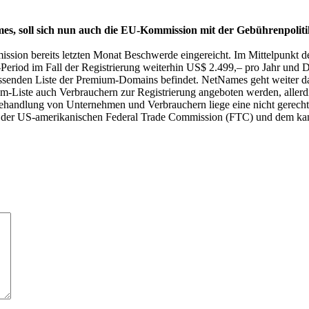
es, soll sich nun auch die EU-Kommission mit der Gebührenpolitik
sion bereits letzten Monat Beschwerde eingereicht. Im Mittelpunkt de
riod im Fall der Registrierung weiterhin US$ 2.499,– pro Jahr und Dom
mfassenden Liste der Premium-Domains befindet. NetNames geht weiter
-Liste auch Verbrauchern zur Registrierung angeboten werden, allerdi
n Behandlung von Unternehmen und Verbrauchern liege eine nicht gerec
 der US-amerikanischen Federal Trade Commission (FTC) und dem kana