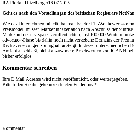
RA Florian Hitzelberger
16.07.2015
Geht es nach den Vorstellungen des britischen Registrars NetNam
Wie das Unternehmen mitteilt, hat man bei der EU-Wettbewerbskommis
Preismodell müssen Markeninhaber auch nach Abschluss der Sunrise-Pe
Marke auf der erst später veröffentlichten, fast 100.000 Wörtern u
advocate«-Phase bis dahin noch nicht vergebene Domains der Premium
Rechtsverletzungen sprunghaft ansteigt. In dieser unterschiedliche
Ansicht anschließt, bleibt abzuwarten; Beschwerden von ICANN bei
bisher erfolglos.
Kommentar schreiben
Ihre E-Mail-Adresse wird nicht veröffentlicht, oder weitergegeben.
Bitte füllen Sie die gekennzeichneten Felder aus.
*
Kommentar