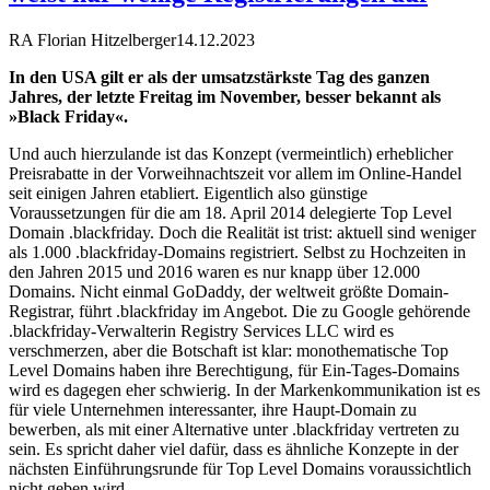
RA Florian Hitzelberger
14.12.2023
In den USA gilt er als der umsatzstärkste Tag des ganzen
Jahres, der letzte Freitag im November, besser bekannt als
»Black Friday«.
Und auch hierzulande ist das Konzept (vermeintlich) erheblicher
Preisrabatte in der Vorweihnachtszeit vor allem im Online-Handel
seit einigen Jahren etabliert. Eigentlich also günstige
Voraussetzungen für die am 18. April 2014 delegierte Top Level
Domain .blackfriday. Doch die Realität ist trist: aktuell sind weniger
als 1.000 .blackfriday-Domains registriert. Selbst zu Hochzeiten in
den Jahren 2015 und 2016 waren es nur knapp über 12.000
Domains. Nicht einmal GoDaddy, der weltweit größte Domain-
Registrar, führt .blackfriday im Angebot. Die zu Google gehörende
.blackfriday-Verwalterin Registry Services LLC wird es
verschmerzen, aber die Botschaft ist klar: monothematische Top
Level Domains haben ihre Berechtigung, für Ein-Tages-Domains
wird es dagegen eher schwierig. In der Markenkommunikation ist es
für viele Unternehmen interessanter, ihre Haupt-Domain zu
bewerben, als mit einer Alternative unter .blackfriday vertreten zu
sein. Es spricht daher viel dafür, dass es ähnliche Konzepte in der
nächsten Einführungsrunde für Top Level Domains voraussichtlich
nicht geben wird.