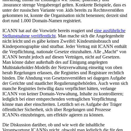
.insurance strenge Vergaberegel gelten. Konkrete Beispiele, dass es
unter der russischen Variante von .kids bereits zu Rechtsverstößen
gekommen ist, konnte die Organisation nicht benennen; derzeit sind
dort rund 1.000 Domain-Namen registriert.
ICANN hat auf die Vorwürfe bereits reagiert und
eine ausführliche
Stellungnahme veröffentlicht
. Man mache sich die Angelegenheitr
nicht leicht und es gäbe keinen Zweifel: Kindesmissbrauch und
Kinderpornographie sind strafbar. Jeder Vertrag mit ICANN enthält
die Verpflichtung, nationale Gesetze einzuhalten. Alle „Macht“ von
ICANN beruht jedoch auf diesen Verträgen, nicht auf Gesetzen.
Man könne daher außerhalb des auf Einigung angelegten
Multistakeholder-Modells der Netzverwaltung einseitig von oben
herab Regelungen erlassen, die Registries und Registrare rechtlich
binden. Die Ahndung von Gesetzesverstößen sei dagegen Aufgabe
der Gerichte und staatlicher Regulierungsbehörden. Auch wenn sich
manche Registries freiwillig dazu verpflichtet hätten, verlange
ICANN von keiner Domain-Verwaltung, Inhalte zu kontrollieren;
lediglich bei einer entsprechenden vertraglichen Verpflichtung
könne man aber einschreiten. Letztlich sei es Aufgabe der Träger
öffentlicher Sicherheit, sich über Regelungen und Prozesse
ICANNs einzubringen, um effektiv agieren zu können.
Die Diskussion darüber, ob und wie weit die inhaltliche
Verantwortung ICANNs reicht, obwohl man lediglich die für den