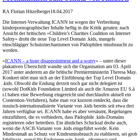
RA Florian Hitzelberger
18.04.2017
Die Internet-Verwaltung ICANN ist wegen der Verbreitung
kinderpornographischer Inhalte heftig in die Kritik geraten: nach
Ansicht der britischen »Children’s Charities Coalition on Internet
Safety« droht die neue Top Level Domain .kids, mangels
einschlägiger Schutzmechanismen von Pädophilen missbraucht zu
werden.
»
ICANN – a huge disappointment and a worry
« – unter dieser
plakativen Überschrift wandte sich die Organisation am 03. April
2017 unter anderem an die britische Premierministerin Theresa May.
Konkret stört man sich an der Einführung der Top Level Domain
.kids. Obwohl die Endung derzeit noch gar nicht delegiert ist
(sowohl DotKids Foundation Limited als auch die Amazon EU S.à
r.l haben eine Bewerbung eingereicht und durchlaufen aktuell ein
Contention-Verfahren), habe man vor kurzem entdeckt, dass die
russisch-internationalisierte Variante von .kids bereits seit etwa drei
Jahren verfügbar sei. ICANN habe es aber versäumt, Regelungen
einzuführen, die es verhindern, dass Pädophile .kids-Domains
registrieren oder betreiben. Ein ähnliches Schicksal drohe auch,
wenn die ASCII-Variante von .kids eingeführt werde. Kein
Mindestmaß an Schutz vor Kindesmissbrauch zu etablieren, sei grob
fahrlässig, zumal für Endungen wie .bank, .pharmacy und