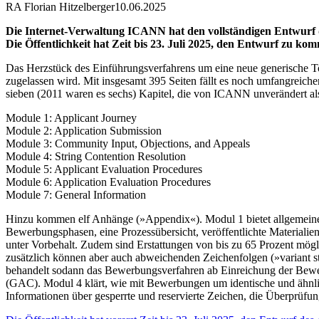
RA Florian Hitzelberger
10.06.2025
Die Internet-Verwaltung ICANN hat den vollständigen Entwurf 
Die Öffentlichkeit hat Zeit bis 23. Juli 2025, den Entwurf zu ko
Das Herzstück des Einführungsverfahrens um eine neue generische 
zugelassen wird. Mit insgesamt 395 Seiten fällt es noch umfangreiche
sieben (2011 waren es sechs) Kapitel, die von ICANN unverändert a
Module 1: Applicant Journey
Module 2: Application Submission
Module 3: Community Input, Objections, and Appeals
Module 4: String Contention Resolution
Module 5: Applicant Evaluation Procedures
Module 6: Application Evaluation Procedures
Module 7: General Information
Hinzu kommen elf Anhänge (»Appendix«). Modul 1 bietet allgemeine 
Bewerbungsphasen, eine Prozessübersicht, veröffentlichte Materiali
unter Vorbehalt. Zudem sind Erstattungen von bis zu 65 Prozent mög
zusätzlich können aber auch abweichenden Zeichenfolgen (»variant s
behandelt sodann das Bewerbungsverfahren ab Einreichung der Bewer
(GAC). Modul 4 klärt, wie mit Bewerbungen um identische und ähnlic
Informationen über gesperrte und reservierte Zeichen, die Überprü