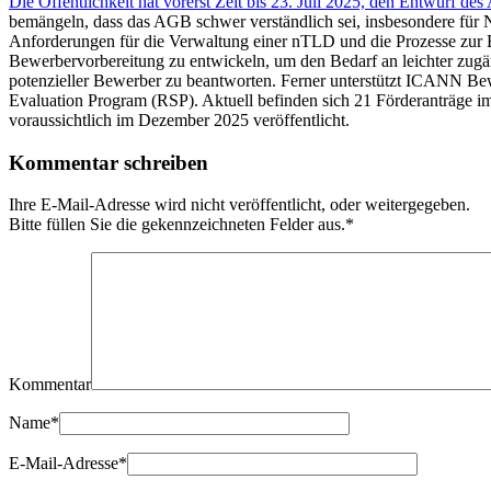
Die Öffentlichkeit hat vorerst Zeit bis 23. Juli 2025, den Entwurf d
bemängeln, dass das AGB schwer verständlich sei, insbesondere für Ne
Anforderungen für die Verwaltung einer nTLD und die Prozesse zur 
Bewerbervorbereitung zu entwickeln, um den Bedarf an leichter zugä
potenzieller Bewerber zu beantworten. Ferner unterstützt ICANN Bew
Evaluation Program (RSP). Aktuell befinden sich 21 Förderanträge im
voraussichtlich im Dezember 2025 veröffentlicht.
Kommentar schreiben
Ihre E-Mail-Adresse wird nicht veröffentlicht, oder weitergegeben.
Bitte füllen Sie die gekennzeichneten Felder aus.
*
Kommentar
Name
*
E-Mail-Adresse
*