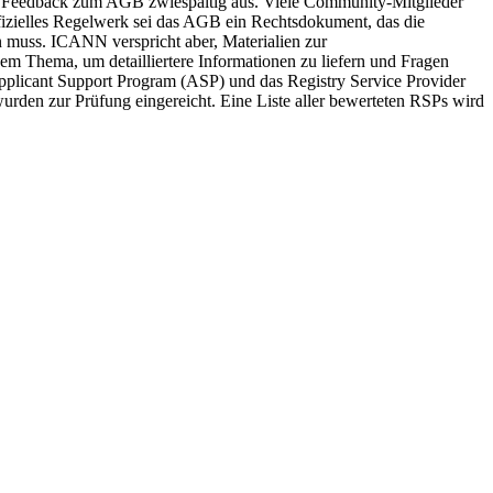
 Feedback zum AGB zwiespältig aus. Viele Community-Mitglieder
ffizielles Regelwerk sei das AGB ein Rechtsdokument, das die
 muss. ICANN verspricht aber, Materialien zur
m Thema, um detailliertere Informationen zu liefern und Fragen
pplicant Support Program (ASP) und das Registry Service Provider
urden zur Prüfung eingereicht. Eine Liste aller bewerteten RSPs wird