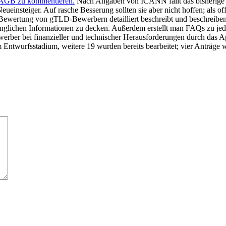
es AGB zu kommentieren.
Nach Angaben von ICANN fällt das bisherige
ueinsteiger. Auf rasche Besserung sollten sie aber nicht hoffen; als o
Bewertung von gTLD-Bewerbern detailliert beschreibt und beschreiben
nglichen Informationen zu decken. Außerdem erstellt man FAQs zu jede
erber bei finanzieller und technischer Herausforderungen durch das A
 Entwurfsstadium, weitere 19 wurden bereits bearbeitet; vier Anträge w