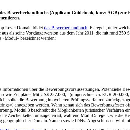
des Bewerberhandbuchs (Applicant Guidebook, kurz: AGB) zur Ei
mmentieren.
Top Level Domain bildet
das Bewerberhandbuch
. Es regelt, unter we
r aus als seine Vorgängerversion aus dem Jahr 2011, die mit rund 350 S
ls »Modul« bezeichnet werden:
Informationen über die Bewerbungsvoraussetzungen. Potenzielle Bewe
en sowie Zeitpläne. Mit US$ 227.000,– (umgerechnet ca. EUR 200.000,–)
lich, sollte die Bewerbung im weiteren Prüfungsverfahren zurückgezoge
trings«) angegeben werden. Wann genau sich das Bewerbungsfester öff
bung, Modul 3 beschreibt die Möglichkeiten juristischer Verfahren 
he Zeichenketten umzugehen ist, während Modul 5 regelt, wie die Bew
fung geographischer Domain-Namen sowie IDNs. Abgeschlossen wird mit