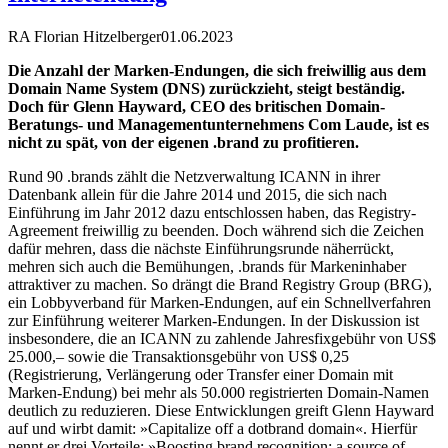
RA Florian Hitzelberger
01.06.2023
Die Anzahl der Marken-Endungen, die sich freiwillig aus dem
Domain Name System (DNS) zurückzieht, steigt beständig.
Doch für Glenn Hayward, CEO des britischen Domain-
Beratungs- und Managementunternehmens Com Laude, ist es
nicht zu spät, von der eigenen .brand zu profitieren.
Rund 90 .brands zählt die Netzverwaltung ICANN in ihrer
Datenbank allein für die Jahre 2014 und 2015, die sich nach
Einführung im Jahr 2012 dazu entschlossen haben, das Registry-
Agreement freiwillig zu beenden. Doch während sich die Zeichen
dafür mehren, dass die nächste Einführungsrunde näherrückt,
mehren sich auch die Bemühungen, .brands für Markeninhaber
attraktiver zu machen. So drängt die Brand Registry Group (BRG),
ein Lobbyverband für Marken-Endungen, auf ein Schnellverfahren
zur Einführung weiterer Marken-Endungen. In der Diskussion ist
insbesondere, die an ICANN zu zahlende Jahresfixgebühr von US$
25.000,– sowie die Transaktionsgebühr von US$ 0,25
(Registrierung, Verlängerung oder Transfer einer Domain mit
Marken-Endung) bei mehr als 50.000 registrierten Domain-Namen
deutlich zu reduzieren. Diese Entwicklungen greift Glenn Hayward
auf und wirbt damit: »Capitalize off a dotbrand domain«. Hierfür
nennt er drei Vorteile: »Boosting brand recognition: a source of