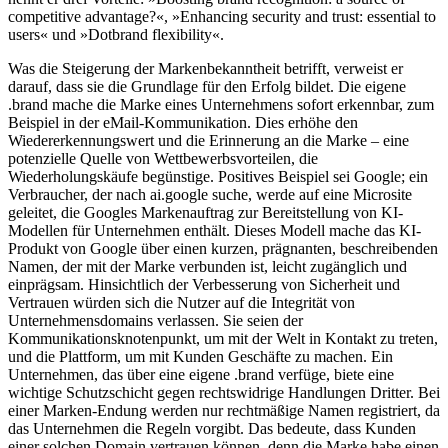
competitive advantage?«, »Enhancing security and trust: essential to
users« und »Dotbrand flexibility«.
Was die Steigerung der Markenbekanntheit betrifft, verweist er
darauf, dass sie die Grundlage für den Erfolg bildet. Die eigene
.brand mache die Marke eines Unternehmens sofort erkennbar, zum
Beispiel in der eMail-Kommunikation. Dies erhöhe den
Wiedererkennungswert und die Erinnerung an die Marke – eine
potenzielle Quelle von Wettbewerbsvorteilen, die
Wiederholungskäufe begünstige. Positives Beispiel sei Google; ein
Verbraucher, der nach ai.google suche, werde auf eine Microsite
geleitet, die Googles Markenauftrag zur Bereitstellung von KI-
Modellen für Unternehmen enthält. Dieses Modell mache das KI-
Produkt von Google über einen kurzen, prägnanten, beschreibenden
Namen, der mit der Marke verbunden ist, leicht zugänglich und
einprägsam. Hinsichtlich der Verbesserung von Sicherheit und
Vertrauen würden sich die Nutzer auf die Integrität von
Unternehmensdomains verlassen. Sie seien der
Kommunikationsknotenpunkt, um mit der Welt in Kontakt zu treten,
und die Plattform, um mit Kunden Geschäfte zu machen. Ein
Unternehmen, das über eine eigene .brand verfüge, biete eine
wichtige Schutzschicht gegen rechtswidrige Handlungen Dritter. Bei
einer Marken-Endung werden nur rechtmäßige Namen registriert, da
das Unternehmen die Regeln vorgibt. Das bedeute, dass Kunden
einer solchen Domain vertrauen können, denn die Marke habe einen