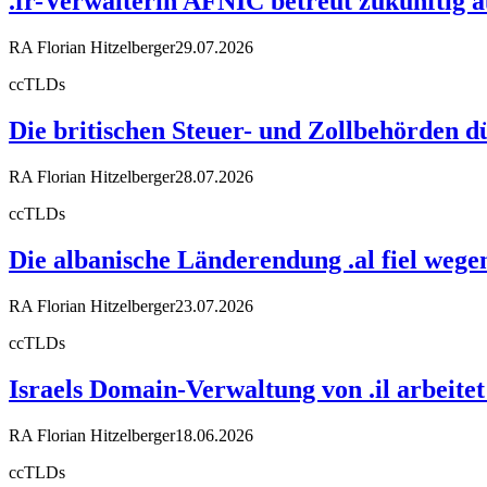
.fr-Verwalterin AFNIC betreut zukünftig 
RA Florian Hitzelberger
29.07.2026
ccTLDs
Die britischen Steuer- und Zollbehörden d
RA Florian Hitzelberger
28.07.2026
ccTLDs
Die albanische Länderendung .al fiel weg
RA Florian Hitzelberger
23.07.2026
ccTLDs
Israels Domain-Verwaltung von .il arbeit
RA Florian Hitzelberger
18.06.2026
ccTLDs