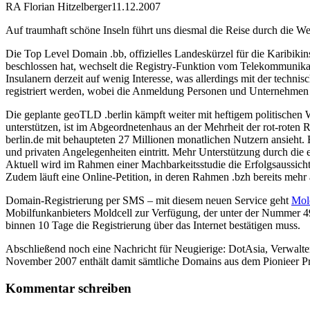
RA Florian Hitzelberger
11.12.2007
Auf traumhaft schöne Inseln führt uns diesmal die Reise durch die Wel
Die Top Level Domain .bb, offizielles Landeskürzel für die Karibikin
beschlossen hat, wechselt die Registry-Funktion vom Telekommunika
Insulanern derzeit auf wenig Interesse, was allerdings mit der tec
registriert werden, wobei die Anmeldung Personen und Unternehmen m
Die geplante geoTLD .berlin kämpft weiter mit heftigem politischen
unterstützen, ist im Abgeordnetenhaus an der Mehrheit der rot-roten 
berlin.de mit behaupteten 27 Millionen monatlichen Nutzern ansieht. 
und privaten Angelegenheiten eintritt. Mehr Unterstützung durch die 
Aktuell wird im Rahmen einer Machbarkeitsstudie die Erfolgsaussicht 
Zudem läuft eine Online-Petition, in deren Rahmen .bzh bereits mehr
Domain-Registrierung per SMS – mit diesem neuen Service geht
Mol
Mobilfunkanbieters Moldcell zur Verfügung, der unter der Nummer 4
binnen 10 Tage die Registrierung über das Internet bestätigen muss.
Abschließend noch eine Nachricht für Neugierige: DotAsia, Verwalte
November 2007 enthält damit sämtliche Domains aus dem Pionieer Pro
Kommentar schreiben