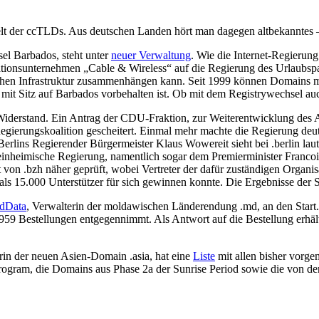
t der ccTLDs. Aus deutschen Landen hört man dagegen altbekanntes – Str
sel Barbados, steht unter
neuer Verwaltung
. Wie die Internet-Regieru
tionsunternehmen „Cable & Wireless“ auf die Regierung des Urlaubsp
hnischen Infrastruktur zusammenhängen kann. Seit 1999 können Domain
it Sitz auf Barbados vorbehalten ist. Ob mit dem Registrywechsel auc
 Widerstand. Ein Antrag der CDU-Fraktion, zur Weiterentwicklung des
Regierungskoalition gescheitert. Einmal mehr machte die Regierung deu
Berlins Regierender Bürgermeister Klaus Wowereit sieht bei .berlin lau
einheimische Regierung, namentlich sogar dem Premierminister Francois
von .bzh näher geprüft, wobei Vertreter der dafür zuständigen Organis
 als 15.000 Unterstützer für sich gewinnen konnte. Die Ergebnisse der
dData
, Verwalterin der moldawischen Länderendung .md, an den Start.
959 Bestellungen entgegennimmt. Als Antwort auf die Bestellung erhä
rin der neuen Asien-Domain .asia, hat eine
Liste
mit allen bisher vorge
gram, die Domains aus Phase 2a der Sunrise Period sowie die von der 