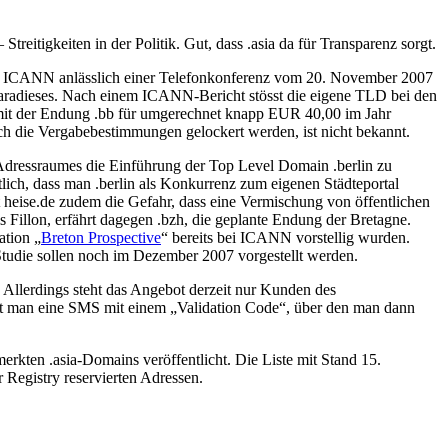
eitigkeiten in der Politik. Gut, dass .asia da für Transparenz sorgt.
ng ICANN anlässlich einer Telefonkonferenz vom 20. November 2007
aradieses. Nach einem ICANN-Bericht stösst die eigene TLD bei den
s mit der Endung .bb für umgerechnet knapp EUR 40,00 im Jahr
h die Vergabebestimmungen gelockert werden, ist nicht bekannt.
 Adressraumes die Einführung der Top Level Domain .berlin zu
tlich, dass man .berlin als Konkurrenz zum eigenen Städteportal
t heise.de zudem die Gefahr, dass eine Vermischung von öffentlichen
 Fillon, erfährt dagegen .bzh, die geplante Endung der Bretagne.
ation „
Breton Prospective
“ bereits bei ICANN vorstellig wurden.
 Studie sollen noch im Dezember 2007 vorgestellt werden.
 Allerdings steht das Angebot derzeit nur Kunden des
lt man eine SMS mit einem „Validation Code“, über den man dann
merkten .asia-Domains veröffentlicht. Die Liste mit Stand 15.
Registry reservierten Adressen.