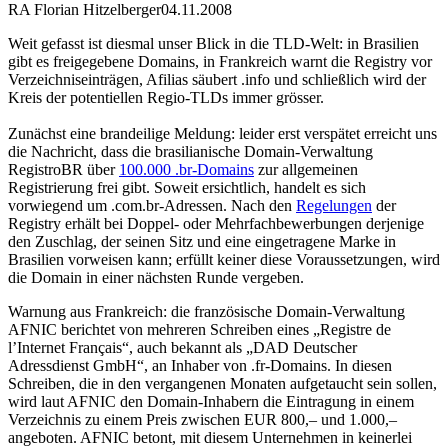
RA Florian Hitzelberger
04.11.2008
Weit gefasst ist diesmal unser Blick in die TLD-Welt: in Brasilien
gibt es freigegebene Domains, in Frankreich warnt die Registry vor
Verzeichniseinträgen, Afilias säubert .info und schließlich wird der
Kreis der potentiellen Regio-TLDs immer grösser.
Zunächst eine brandeilige Meldung: leider erst verspätet erreicht uns
die Nachricht, dass die brasilianische Domain-Verwaltung
RegistroBR über
100.000 .br-Domains
zur allgemeinen
Registrierung frei gibt. Soweit ersichtlich, handelt es sich
vorwiegend um .com.br-Adressen. Nach den
Regelungen
der
Registry erhält bei Doppel- oder Mehrfachbewerbungen derjenige
den Zuschlag, der seinen Sitz und eine eingetragene Marke in
Brasilien vorweisen kann; erfüllt keiner diese Voraussetzungen, wird
die Domain in einer nächsten Runde vergeben.
Warnung aus Frankreich: die französische Domain-Verwaltung
AFNIC berichtet von mehreren Schreiben eines „Registre de
l’Internet Français“, auch bekannt als „DAD Deutscher
Adressdienst GmbH“, an Inhaber von .fr-Domains. In diesen
Schreiben, die in den vergangenen Monaten aufgetaucht sein sollen,
wird laut AFNIC den Domain-Inhabern die Eintragung in einem
Verzeichnis zu einem Preis zwischen EUR 800,– und 1.000,–
angeboten. AFNIC betont, mit diesem Unternehmen in keinerlei