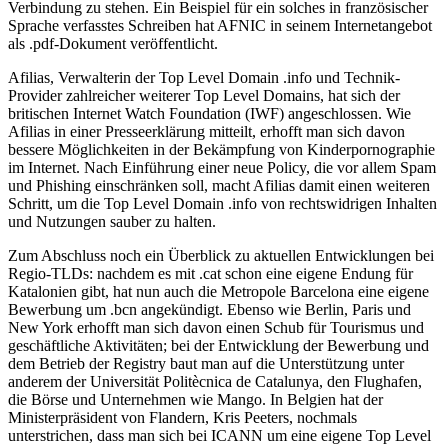
Verbindung zu stehen. Ein Beispiel für ein solches in französischer
Sprache verfasstes Schreiben hat AFNIC in seinem Internetangebot
als .pdf-Dokument veröffentlicht.
Afilias, Verwalterin der Top Level Domain .info und Technik-
Provider zahlreicher weiterer Top Level Domains, hat sich der
britischen Internet Watch Foundation (IWF) angeschlossen. Wie
Afilias in einer Presseerklärung mitteilt, erhofft man sich davon
bessere Möglichkeiten in der Bekämpfung von Kinderpornographie
im Internet. Nach Einführung einer neue Policy, die vor allem Spam
und Phishing einschränken soll, macht Afilias damit einen weiteren
Schritt, um die Top Level Domain .info von rechtswidrigen Inhalten
und Nutzungen sauber zu halten.
Zum Abschluss noch ein Überblick zu aktuellen Entwicklungen bei
Regio-TLDs: nachdem es mit .cat schon eine eigene Endung für
Katalonien gibt, hat nun auch die Metropole Barcelona eine eigene
Bewerbung um .bcn angekündigt. Ebenso wie Berlin, Paris und
New York erhofft man sich davon einen Schub für Tourismus und
geschäftliche Aktivitäten; bei der Entwicklung der Bewerbung und
dem Betrieb der Registry baut man auf die Unterstützung unter
anderem der Universität Politècnica de Catalunya, den Flughafen,
die Börse und Unternehmen wie Mango. In Belgien hat der
Ministerpräsident von Flandern, Kris Peeters, nochmals
unterstrichen, dass man sich bei ICANN um eine eigene Top Level