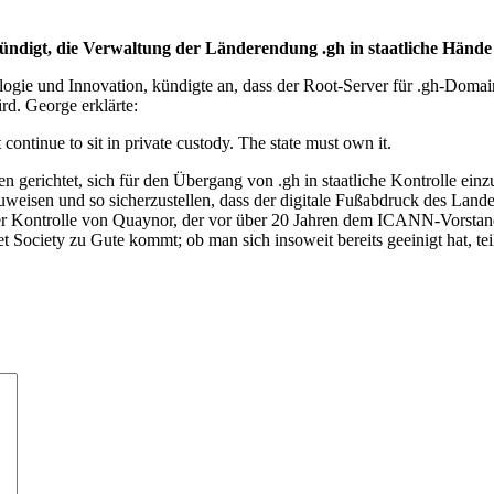
ndigt, die Verwaltung der Länderendung .gh in staatliche Hände
gie und Innovation, kündigte an, dass der Root-Server für .gh-Domain,
rd. George erklärte:
 continue to sit in private custody. The state must own it.
n gerichtet, sich für den Übergang von .gh in staatliche Kontrolle ei
eisen und so sicherzustellen, dass der digitale Fußabdruck des Lande
r Kontrolle von Quaynor, der vor über 20 Jahren dem ICANN-Vorstand a
 Society zu Gute kommt; ob man sich insoweit bereits geeinigt hat, teil