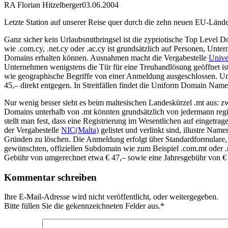
RA Florian Hitzelberger
03.06.2004
Letzte Station auf unserer Reise quer durch die zehn neuen EU-Lände
Ganz sicher kein Urlaubsmitbringsel ist die zypriotische Top Level D
wie .com.cy, .net.cy oder .ac.cy ist grundsätzlich auf Personen, Un
Domains erhalten können. Ausnahmen macht die Vergabestelle
Unive
Unternehmen wenigstens die Tür für eine Treuhandlösung geöffnet is
wie geographische Begriffe von einer Anmeldung ausgeschlossen. Um
45,– direkt entgegen. In Streitfällen findet die Uniform Domain N
Nur wenig besser sieht es beim maltesischen Landeskürzel .mt aus: z
Domains unterhalb von .mt könnten grundsätzlich von jedermann regis
stellt man fest, dass eine Registrierung im Wesentlichen auf eingetr
der Vergabestelle
NIC(Malta)
gelistet und verlinkt sind, illustre 
Gründen zu löschen. Die Anmeldung erfolgt über Standardformulare, 
gewünschten, offiziellen Subdomain wie zum Beispiel .com.mt oder .n
Gebühr von umgerechnet etwa € 47,– sowie eine Jahresgebühr von €
Kommentar schreiben
Ihre E-Mail-Adresse wird nicht veröffentlicht, oder weitergegeben.
Bitte füllen Sie die gekennzeichneten Felder aus.
*