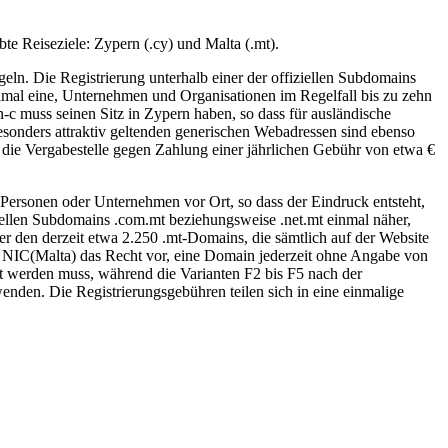
te Reiseziele: Zypern (.cy) und Malta (.mt).
geln. Die Registrierung unterhalb einer der offiziellen Subdomains
ximal eine, Unternehmen und Organisationen im Regelfall bis zu zehn
-c muss seinen Sitz in Zypern haben, so dass für ausländische
esonders attraktiv geltenden generischen Webadressen sind ebenso
ie Vergabestelle gegen Zahlung einer jährlichen Gebühr von etwa €
Personen oder Unternehmen vor Ort, so dass der Eindruck entsteht,
iellen Subdomains .com.mt beziehungsweise .net.mt einmal näher,
er den derzeit etwa 2.250 .mt-Domains, die sämtlich auf der Website
h NIC(Malta) das Recht vor, eine Domain jederzeit ohne Angabe von
lt werden muss, während die Varianten F2 bis F5 nach der
enden. Die Registrierungsgebühren teilen sich in eine einmalige