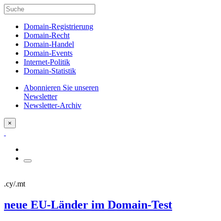
Domain-Registrierung
Domain-Recht
Domain-Handel
Domain-Events
Internet-Politik
Domain-Statistik
Abonnieren Sie unseren
Newsletter
Newsletter-Archiv
×
.cy/.mt
neue EU-Länder im Domain-Test