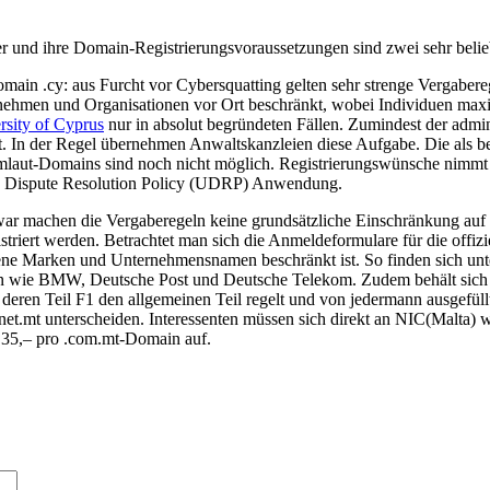
r und ihre Domain-Registrierungsvoraussetzungen sind zwei sehr belieb
omain .cy: aus Furcht vor Cybersquatting gelten sehr strenge Vergabere
ternehmen und Organisationen vor Ort beschränkt, wobei Individuen ma
rsity of Cyprus
nur in absolut begründeten Fällen. Zumindest der admin
t. In der Regel übernehmen Anwaltskanzleien diese Aufgabe. Die als b
laut-Domains sind noch nicht möglich. Registrierungswünsche nimmt d
ame Dispute Resolution Policy (UDRP) Anwendung.
war machen die Vergaberegeln keine grundsätzliche Einschränkung auf 
triert werden. Betrachtet man sich die Anmeldeformulare für die offiz
agene Marken und Unternehmensnamen beschränkt ist. So finden sich unt
Namen wie BMW, Deutsche Post und Deutsche Telekom. Zudem behält sic
deren Teil F1 den allgemeinen Teil regelt und von jedermann ausgefül
et.mt unterscheiden. Interessenten müssen sich direkt an NIC(Malta) w
 35,– pro .com.mt-Domain auf.