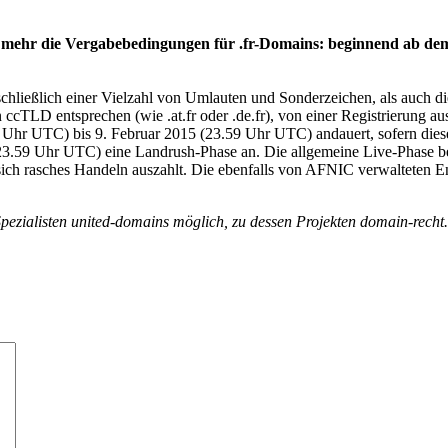
l mehr die Vergabebedingungen für .fr-Domains: beginnend ab d
hließlich einer Vielzahl von Umlauten und Sonderzeichen, als auch die 
cTLD entsprechen (wie .at.fr oder .de.fr), von einer Registrierung au
Uhr UTC) bis 9. Februar 2015 (23.59 Uhr UTC) andauert, sofern diese 
3.59 Uhr UTC) eine Landrush-Phase an. Die allgemeine Live-Phase b
 sich rasches Handeln auszahlt. Die ebenfalls von AFNIC verwalteten End
ezialisten united-domains möglich, zu dessen Projekten domain-recht.