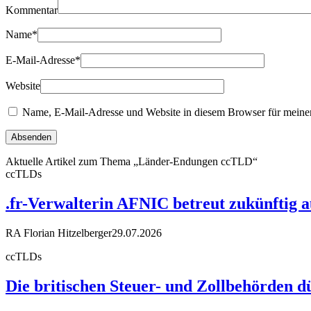
Kommentar
Name
*
E-Mail-Adresse
*
Website
Name, E-Mail-Adresse und Website in diesem Browser für meine
Aktuelle Artikel zum Thema „Länder-Endungen ccTLD“
ccTLDs
.fr-Verwalterin AFNIC betreut zukünftig 
RA Florian Hitzelberger
29.07.2026
ccTLDs
Die britischen Steuer- und Zollbehörden d