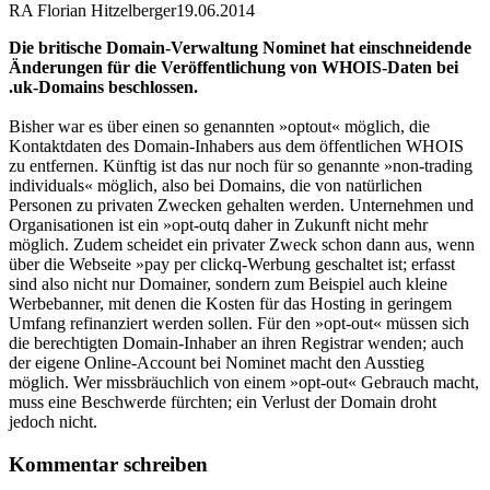
RA Florian Hitzelberger
19.06.2014
Die britische Domain-Verwaltung Nominet hat einschneidende
Änderungen für die Veröffentlichung von WHOIS-Daten bei
.uk-Domains beschlossen.
Bisher war es über einen so genannten »optout« möglich, die
Kontaktdaten des Domain-Inhabers aus dem öffentlichen WHOIS
zu entfernen. Künftig ist das nur noch für so genannte »non-trading
individuals« möglich, also bei Domains, die von natürlichen
Personen zu privaten Zwecken gehalten werden. Unternehmen und
Organisationen ist ein »opt-outq daher in Zukunft nicht mehr
möglich. Zudem scheidet ein privater Zweck schon dann aus, wenn
über die Webseite »pay per clickq-Werbung geschaltet ist; erfasst
sind also nicht nur Domainer, sondern zum Beispiel auch kleine
Werbebanner, mit denen die Kosten für das Hosting in geringem
Umfang refinanziert werden sollen. Für den »opt-out« müssen sich
die berechtigten Domain-Inhaber an ihren Registrar wenden; auch
der eigene Online-Account bei Nominet macht den Ausstieg
möglich. Wer missbräuchlich von einem »opt-out« Gebrauch macht,
muss eine Beschwerde fürchten; ein Verlust der Domain droht
jedoch nicht.
Kommentar schreiben