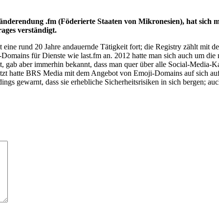
nderendung .fm (Föderierte Staaten von Mikronesien), hat sich m
ages verständigt.
 eine rund 20 Jahre andauernde Tätigkeit fort; die Registry zählt mi
o-Domains für Dienste wie last.fm an. 2012 hatte man sich auch um di
ht, gab aber immerhin bekannt, dass man quer über alle Social-Media-K
uletzt hatte BRS Media mit dem Angebot von Emoji-Domains auf sich au
s gewarnt, dass sie erhebliche Sicherheitsrisiken in sich bergen; au