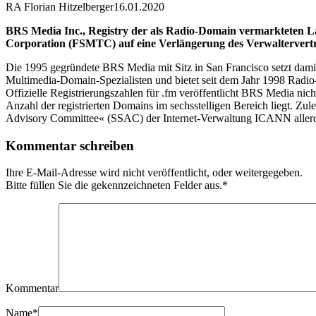
RA Florian Hitzelberger
16.01.2020
BRS Media Inc., Registry der als Radio-Domain vermarkteten Lä
Corporation (FSMTC) auf eine Verlängerung des Verwaltervertr
Die 1995 gegründete BRS Media mit Sitz in San Francisco setzt damit
Multimedia-Domain-Spezialisten und bietet seit dem Jahr 1998 Radi
Offizielle Registrierungszahlen für .fm veröffentlicht BRS Media nic
Anzahl der registrierten Domains im sechsstelligen Bereich liegt. Z
Advisory Committee« (SSAC) der Internet-Verwaltung ICANN allerding
Kommentar schreiben
Ihre E-Mail-Adresse wird nicht veröffentlicht, oder weitergegeben.
Bitte füllen Sie die gekennzeichneten Felder aus.
*
Kommentar
Name
*