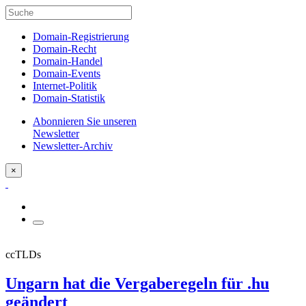
Domain-Registrierung
Domain-Recht
Domain-Handel
Domain-Events
Internet-Politik
Domain-Statistik
Abonnieren Sie unseren
Newsletter
Newsletter-Archiv
×
ccTLDs
Ungarn hat die Vergaberegeln für .hu
geändert