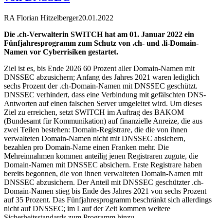
RA Florian Hitzelberger
20.01.2022
Die .ch-Verwalterin SWITCH hat am 01. Januar 2022 ein
Fünfjahresprogramm zum Schutz von .ch- und .li-Domain-
Namen vor Cyberrisiken gestartet.
Ziel ist es, bis Ende 2026 60 Prozent aller Domain-Namen mit
DNSSEC abzusichern; Anfang des Jahres 2021 waren lediglich
sechs Prozent der .ch-Domain-Namen mit DNSSEC geschützt.
DNSSEC verhindert, dass eine Verbindung mit gefälschten DNS-
Antworten auf einen falschen Server umgeleitet wird. Um dieses
Ziel zu erreichen, setzt SWITCH im Auftrag des BAKOM
(Bundesamt für Kommunikation) auf finanzielle Anreize, die aus
zwei Teilen bestehen: Domain-Registrare, die die von ihnen
verwalteten Domain-Namen nicht mit DNSSEC absichern,
bezahlen pro Domain-Name einen Franken mehr. Die
Mehreinnahmen kommen anteilig jenen Registraren zugute, die
Domain-Namen mit DNSSEC absichern. Erste Registrare haben
bereits begonnen, die von ihnen verwalteten Domain-Namen mit
DNSSEC abzusichern. Der Anteil mit DNSSEC geschützter .ch-
Domain-Namen stieg bis Ende des Jahres 2021 von sechs Prozent
auf 35 Prozent. Das Fünfjahresprogramm beschränkt sich allerdings
nicht auf DNSSEC; im Lauf der Zeit kommen weitere
Sicherheitsstandards zum Programm hinzu.