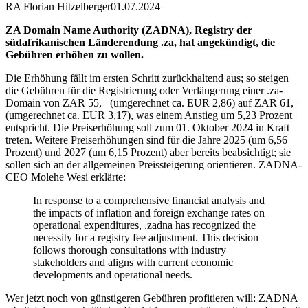
RA Florian Hitzelberger
01.07.2024
ZA Domain Name Authority (ZADNA), Registry der
südafrikanischen Länderendung .za, hat angekündigt, die
Gebühren erhöhen zu wollen.
Die Erhöhung fällt im ersten Schritt zurückhaltend aus; so steigen
die Gebühren für die Registrierung oder Verlängerung einer .za-
Domain von ZAR 55,– (umgerechnet ca. EUR 2,86) auf ZAR 61,–
(umgerechnet ca. EUR 3,17), was einem Anstieg um 5,23 Prozent
entspricht. Die Preiserhöhung soll zum 01. Oktober 2024 in Kraft
treten. Weitere Preiserhöhungen sind für die Jahre 2025 (um 6,56
Prozent) und 2027 (um 6,15 Prozent) aber bereits beabsichtigt; sie
sollen sich an der allgemeinen Preissteigerung orientieren. ZADNA-
CEO Molehe Wesi erklärte:
In response to a comprehensive financial analysis and
the impacts of inflation and foreign exchange rates on
operational expenditures, .zadna has recognized the
necessity for a registry fee adjustment. This decision
follows thorough consultations with industry
stakeholders and aligns with current economic
developments and operational needs.
Wer jetzt noch von günstigeren Gebühren profitieren will: ZADNA