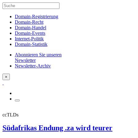
Domain-Registrierung
Domain-Recht
Domain-Handel
Domain-Events
Internet-Politik
Domain-Statistik
Abonnieren Sie unseren
Newsletter
Newsletter-Archiv
×
ccTLDs
Südafrikas Endung .za wird teurer