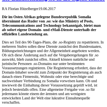
RA Florian Hitzelberger
19.06.2017
Die im Osten Afrikas gelegene Bundesrepublik Somalia
übernimmt das Ruder von .so: wie das Ministry of Posts,
Telecommunications and Technology bekanntgab, bietet man
ab sofort eigene Domain- und eMail-Dienste unterhalb der
offiziellen Landesendung an.
Dies sei Teil des 90-Tages-Plans, die .so-Registry zu repatriieren. In
mehreren Stufen sollen diese Dienste zunächst den Bundesstaaten,
Bildungseinrichtungen und der Allgemeinheit angeboten werden.
Ob sich diese Änderung auch auf die Vergaberegelungen für .so
auswirkt, blieb zunächst offen. Aktuell können natürliche und
juristische Personen .so-Domains nur unter bestimmten
Voraussetzungen registrieren. Die Registrierung erfordert, dass der
Domain-Inhaber sowohl zum Zeitpunkt der Registrierung als auch
danach einen Firmensitz, Wohnsitz oder eine berechtigte und
nachweisbare Verbindung zu Somalia vorweisen kann. Ob und
inwieweit die Einhaltung dieser Voraussetzung geprüft wird, ist
jedoch bestenfalls offen. Eine allgemeine Freigabe von .so für
jedermann könnte einem der ärmsten und am wenigsten
entwickelten Land der Welt eine lukrative Einnahmequelle
verschaffen.