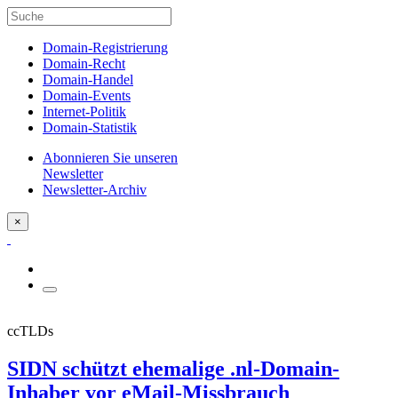
Domain-Registrierung
Domain-Recht
Domain-Handel
Domain-Events
Internet-Politik
Domain-Statistik
Abonnieren Sie unseren
Newsletter
Newsletter-Archiv
×
ccTLDs
SIDN schützt ehemalige .nl-Domain-
Inhaber vor eMail-Missbrauch