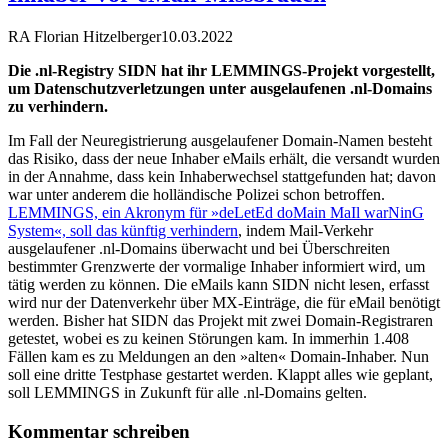
RA Florian Hitzelberger
10.03.2022
Die .nl-Registry SIDN hat ihr LEMMINGS-Projekt vorgestellt,
um Datenschutzverletzungen unter ausgelaufenen .nl-Domains
zu verhindern.
Im Fall der Neuregistrierung ausgelaufener Domain-Namen besteht
das Risiko, dass der neue Inhaber eMails erhält, die versandt wurden
in der Annahme, dass kein Inhaberwechsel stattgefunden hat; davon
war unter anderem die holländische Polizei schon betroffen.
LEMMINGS, ein Akronym für »deLetEd doMain MaIl warNinG
System«, soll das künftig verhindern
, indem Mail-Verkehr
ausgelaufener .nl-Domains überwacht und bei Überschreiten
bestimmter Grenzwerte der vormalige Inhaber informiert wird, um
tätig werden zu können. Die eMails kann SIDN nicht lesen, erfasst
wird nur der Datenverkehr über MX-Einträge, die für eMail benötigt
werden. Bisher hat SIDN das Projekt mit zwei Domain-Registraren
getestet, wobei es zu keinen Störungen kam. In immerhin 1.408
Fällen kam es zu Meldungen an den »alten« Domain-Inhaber. Nun
soll eine dritte Testphase gestartet werden. Klappt alles wie geplant,
soll LEMMINGS in Zukunft für alle .nl-Domains gelten.
Kommentar schreiben