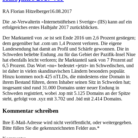
RA Florian Hitzelberger
16.08.2017
Die .se-Verwalterin »Internetstiftelsen i Sverige« (IIS) kann auf ein
erfolgreiches erstes Halbjahr 2017 zurückblicken.
Der Marktanteil von .se ist seit Ende 2016 um 2,6 Prozent gestiegen;
dem gegenüber hat .com um 1,4 Prozent verloren. Die eigene
Landesendung hat damit an Profil und Schärfe gewonnen. Die in
Schweden beliebte Endung .nu für das Gebiet der Pazifik-Insel Niue
hat ebenfalls leicht verloren; ihr Marktanteil sank von 7 Prozent auf
6,5 Prozent. Das Wort »nu« bedeutet »jetzt« im Schwedischen, und
ist daher in vielen skandinavischen Ländern besonders populär.
Hinzu kommen noch 425 nTLDs, die mindestens eine Domain in
ihrem Bestand führen, deren Inhaber seinen Sitz in Schweden hat;
insgesamt sind rund 31.000 Domains unter neuer Endung in
Schweden registriert, wobei .top mit 5.125 Domains an der Spitze
steht, gefolgt von .xyz mit 3.702 und .bid mit 2.414 Domains.
Kommentar schreiben
Ihre E-Mail-Adresse wird nicht veröffentlicht, oder weitergegeben.
Bitte füllen Sie die gekennzeichneten Felder aus.
*