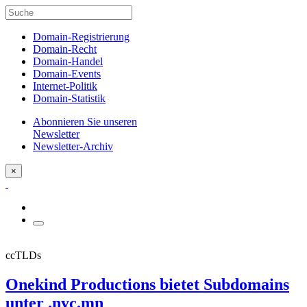
Domain-Registrierung
Domain-Recht
Domain-Handel
Domain-Events
Internet-Politik
Domain-Statistik
Abonnieren Sie unseren
Newsletter
Newsletter-Archiv
×
ccTLDs
Onekind Productions bietet Subdomains
unter .nyc.mn