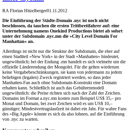
RA Florian Hitzelberger
01.11.2012
Die Einführung der Städte-Domain .nyc ist noch nicht
beschlossen, da tauchen die ersten Trittbrettfahrer auf: eine
Unternehmung namens Onekind Productions bietet ab sofort
unter der Subdomain .nyc.mn die »City Level Domain For
Manhattan« an.
Allerdings ist nicht nur die Struktur der Subdomain, die eher auf
einen Stadtteil »New York« in der Stadt »Manhatten« hindeutet,
ungewöhnlich; bei der Endung .mn handelt es sich vielmehr um die
offizielle Länderendung der Mongolei. Für die gelten wiederum
keine Vergabebeschränkungen, sie kann von jedermann zu jedem
beliebigen (legalen) Zweck registriert werden, so dass jeder
Manhatten-Fan auch ohne Subdomain-Konstrukt eine Domain
erhalten kann. Schließlich ist auch das Gebührenmodell
ungewöhnlich: die Preise richten sich nach der Zahl der Zeichen.
Domains im Format a.nyc.mn kosten zum Beispiel US$ 35,– pro
Monat und Domain, bei zwei Zeichen wird es um US$ 10,–
günstiger; Mindestvertragslaufzeit ist dabei ein Jahr. Für wahre Fans
des »Big Apple« könnte es sich da also lohnen, auf die Einführung
von .nyc zu warten.