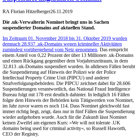
RA Florian Hitzelberger
26.11.2019
Die .uk-Verwalterin Nominet bringt uns in Sachen
suspendierter Domains auf aktuellen Stand.
Im Zeitraum 01. November 2018 bis 31. Oktober 2019 wurden
demnach 28.937 .uk-Domains wegen krimineller Aktivitäten
zumindest vorübergehend vom Netz genommen
. Das entspricht
einem Anteil von 0,22 Prozent der über 13 Millionen .uk-Domains
und einen Rückgang gegenüber dem Vorjahreszeitraum, in dem
32.813 .uk-Domains suspendiert wurden. In alldiesen Fällen beruht
die Suspendierung auf Hinweis der Polizei wie der Police
Intellectual Property Crime Unit (PIPCU) und anderer
Strafverfolgungsbehörden. Die PIPCU zeichnet dabei für 28.606
Suspendierungen verantwortlich, das National Fraud Intelligence
Bureau folgt mit 178 erst deutlich dahinter. In lediglich 16 Fällen
folgte dem Hinweis der Behörden kein Tätigwerden von Nominet,
im Jahr zuvor waren es noch 114. Dass Nominet gleichwohl fast
immer richtig liegt, zeigt, dass nur in fünf Fällen die Suspendierung
wieder aufgehoben wurde. Auch für die Zukunft lässt Nominet
keinen Zweifel am eigenen Kurs: »We will not tolerate .UK
domains being used for criminal activity«, so Russell Haworth,
CEO der Registry.