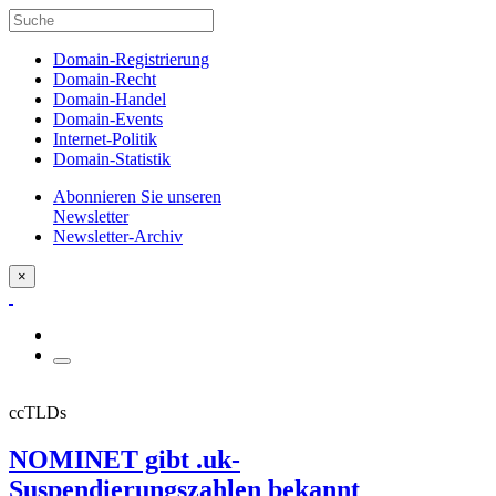
Domain-Registrierung
Domain-Recht
Domain-Handel
Domain-Events
Internet-Politik
Domain-Statistik
Abonnieren Sie unseren
Newsletter
Newsletter-Archiv
×
ccTLDs
NOMINET gibt .uk-
Suspendierungszahlen bekannt