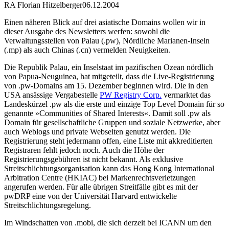
RA Florian Hitzelberger
06.12.2004
Einen näheren Blick auf drei asiatische Domains wollen wir in
dieser Ausgabe des Newsletters werfen: sowohl die
Verwaltungsstellen von Palau (.pw), Nördliche Marianen-Inseln
(.mp) als auch Chinas (.cn) vermelden Neuigkeiten.
Die Republik Palau, ein Inselstaat im pazifischen Ozean nördlich
von Papua-Neuguinea, hat mitgeteilt, dass die Live-Registrierung
von .pw-Domains am 15. Dezember beginnen wird. Die in den
USA ansässige Vergabestelle
PW Registry Corp.
vermarktet das
Landeskürzel .pw als die erste und einzige Top Level Domain für so
genannte »Communities of Shared Interests«. Damit soll .pw als
Domain für gesellschaftliche Gruppen und soziale Netzwerke, aber
auch Weblogs und private Webseiten genutzt werden. Die
Registrierung steht jedermann offen, eine Liste mit akkreditierten
Registraren fehlt jedoch noch. Auch die Höhe der
Registrierungsgebühren ist nicht bekannt. Als exklusive
Streitschlichtungsorganisation kann das Hong Kong International
Arbitration Centre (HKIAC) bei Markenrechtsverletzungen
angerufen werden. Für alle übrigen Streitfälle gibt es mit der
pwDRP eine von der Universität Harvard entwickelte
Streitschlichtungsregelung.
Im Windschatten von .mobi, die sich derzeit bei ICANN um den