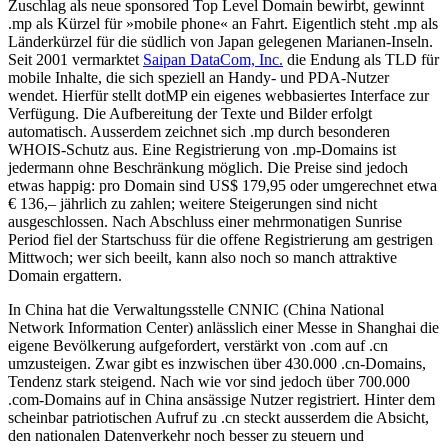
Zuschlag als neue sponsored Top Level Domain bewirbt, gewinnt
.mp als Kürzel für »mobile phone« an Fahrt. Eigentlich steht .mp als
Länderkürzel für die südlich von Japan gelegenen Marianen-Inseln.
Seit 2001 vermarktet
Saipan DataCom, Inc.
die Endung als TLD für
mobile Inhalte, die sich speziell an Handy- und PDA-Nutzer
wendet. Hierfür stellt dotMP ein eigenes webbasiertes Interface zur
Verfügung. Die Aufbereitung der Texte und Bilder erfolgt
automatisch. Ausserdem zeichnet sich .mp durch besonderen
WHOIS-Schutz aus. Eine Registrierung von .mp-Domains ist
jedermann ohne Beschränkung möglich. Die Preise sind jedoch
etwas happig: pro Domain sind US$ 179,95 oder umgerechnet etwa
€ 136,– jährlich zu zahlen; weitere Steigerungen sind nicht
ausgeschlossen. Nach Abschluss einer mehrmonatigen Sunrise
Period fiel der Startschuss für die offene Registrierung am gestrigen
Mittwoch; wer sich beeilt, kann also noch so manch attraktive
Domain ergattern.
In China hat die Verwaltungsstelle CNNIC (China National
Network Information Center) anlässlich einer Messe in Shanghai die
eigene Bevölkerung aufgefordert, verstärkt von .com auf .cn
umzusteigen. Zwar gibt es inzwischen über 430.000 .cn-Domains,
Tendenz stark steigend. Nach wie vor sind jedoch über 700.000
.com-Domains auf in China ansässige Nutzer registriert. Hinter dem
scheinbar patriotischen Aufruf zu .cn steckt ausserdem die Absicht,
den nationalen Datenverkehr noch besser zu steuern und