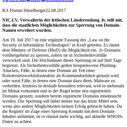
RA Florian Hitzelberger
22.08.2017
NIC.LV, Verwalterin der lettischen Länderendung .lv, teilt mit,
dass die staatlichen Möglichkeiten zur Sperrung von Domain-
Namen erweitert wurden.
Am 19. Juli 2017 ist eine ergänzte Fassung des „Law on the
Security of Information Technologies“ in Kraft getreten. Es räumt
dem Ministry of Defense (MoD) die Möglichkeit ein, .lv-Domains
vorübergehend zu sperren, sofern sie in Sicherheitsvorfälle
verwickelt sind. Die Höchstdauer dieser Sperrung ist auf fünf Tage
begrenzt. Als Sicherheitsvorfälle gelten beispielsweise Phishing-
Attacken, Fälle, in denen eine Domain als Teil einer
Roboternetzwerkinfrastruktur als Kommandoeinheit genutzt wird
oder sonst Fälle, in denen eine Domain dazu dient, Malware zu
verbreiten. letzteres ist deshalb besonders relevant, weil es mehrmals
im Monat vorkommt und in der Regel keine neu registrierten
Domains genutzt, sondern bereits registrierte Domains missbraucht
werden. Die Sperrung soll dabei immer nur das letzte Mittel sein,
wenn also andere Möglichkeiten keinen Erfolg gebracht haben. Da
die Registry im Zuge einer Sperrung Kontakt mit dem Domain-
Inhaber aufnimmt, ist es einmal mehr wichtig, auf aktuelle WHOIS-
Daten zu achten.