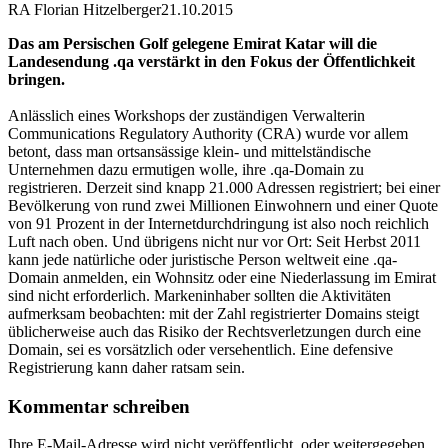
RA Florian Hitzelberger
21.10.2015
Das am Persischen Golf gelegene Emirat Katar will die
Landesendung .qa verstärkt in den Fokus der Öffentlichkeit
bringen.
Anlässlich eines Workshops der zuständigen Verwalterin
Communications Regulatory Authority (CRA) wurde vor allem
betont, dass man ortsansässige klein- und mittelständische
Unternehmen dazu ermutigen wolle, ihre .qa-Domain zu
registrieren. Derzeit sind knapp 21.000 Adressen registriert; bei einer
Bevölkerung von rund zwei Millionen Einwohnern und einer Quote
von 91 Prozent in der Internetdurchdringung ist also noch reichlich
Luft nach oben. Und übrigens nicht nur vor Ort: Seit Herbst 2011
kann jede natürliche oder juristische Person weltweit eine .qa-
Domain anmelden, ein Wohnsitz oder eine Niederlassung im Emirat
sind nicht erforderlich. Markeninhaber sollten die Aktivitäten
aufmerksam beobachten: mit der Zahl registrierter Domains steigt
üblicherweise auch das Risiko der Rechtsverletzungen durch eine
Domain, sei es vorsätzlich oder versehentlich. Eine defensive
Registrierung kann daher ratsam sein.
Kommentar schreiben
Ihre E-Mail-Adresse wird nicht veröffentlicht, oder weitergegeben.