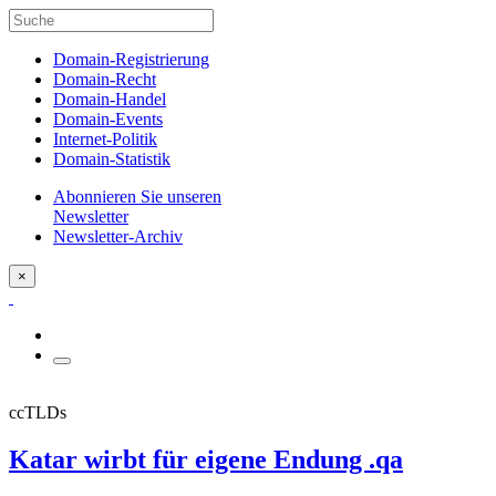
Domain-Registrierung
Domain-Recht
Domain-Handel
Domain-Events
Internet-Politik
Domain-Statistik
Abonnieren Sie unseren
Newsletter
Newsletter-Archiv
×
ccTLDs
Katar wirbt für eigene Endung .qa