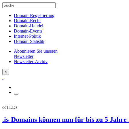
Domain-Registrierung
Domain-Recht
Domain-Handel
Domain-Events
Internet-Politik
Domain-Statistik
Abonnieren Sie unseren
Newsletter
Newsletter-Archiv
×
ccTLDs
.is-Domains können nun für bis zu 5 Jahre 