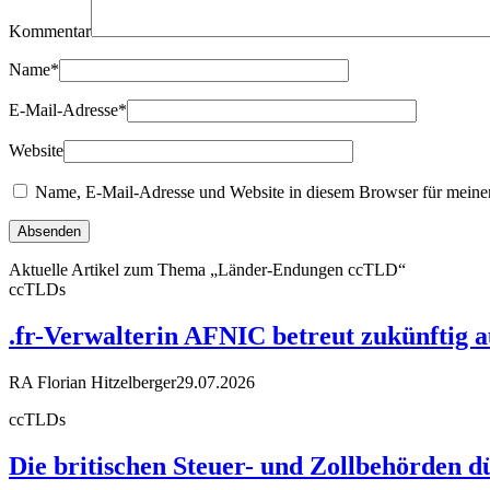
Kommentar
Name
*
E-Mail-Adresse
*
Website
Name, E-Mail-Adresse und Website in diesem Browser für meine
Aktuelle Artikel zum Thema „Länder-Endungen ccTLD“
ccTLDs
.fr-Verwalterin AFNIC betreut zukünftig 
RA Florian Hitzelberger
29.07.2026
ccTLDs
Die britischen Steuer- und Zollbehörden d