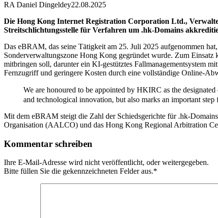
RA Daniel Dingeldey
22.08.2025
Die Hong Kong Internet Registration Corporation Ltd., Verwal
Streitschlichtungsstelle für Verfahren um .hk-Domains akkreditie
Das eBRAM, das seine Tätigkeit am 25. Juli 2025 aufgenommen hat, ve
Sonderverwaltungszone Hong Kong gegründet wurde. Zum Einsatz kom
mitbringen soll, darunter ein KI-gestütztes Fallmanagementsystem mi
Fernzugriff und geringere Kosten durch eine vollständige Online-A
We are honoured to be appointed by HKIRC as the designated d
and technological innovation, but also marks an important step
Mit dem eBRAM steigt die Zahl der Schiedsgerichte für .hk-Domains a
Organisation (AALCO) und das Hong Kong Regional Arbitration Cent
Kommentar schreiben
Ihre E-Mail-Adresse wird nicht veröffentlicht, oder weitergegeben.
Bitte füllen Sie die gekennzeichneten Felder aus.
*