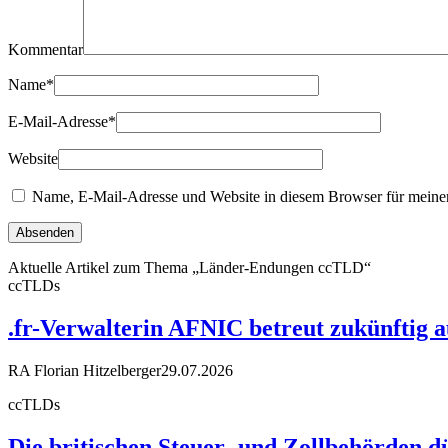
Kommentar
Name
*
E-Mail-Adresse
*
Website
Name, E-Mail-Adresse und Website in diesem Browser für meine
Aktuelle Artikel zum Thema „Länder-Endungen ccTLD“
ccTLDs
.fr-Verwalterin AFNIC betreut zukünftig 
RA Florian Hitzelberger
29.07.2026
ccTLDs
Die britischen Steuer- und Zollbehörden d