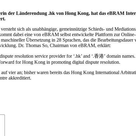
terin der Länderendung .hk von Hong Kong, hat das eBRAM Inter
rt.
rsteht sich als unabhängige, gemeinnützige Schieds- und Mediationsin
mt dabei eine von eBRAM selbst entwickelte Plattform zur Online-St
t maschineller Übersetzung in 28 Sprachen, das die Bearbeitungsdauer
bwicklung. Dr. Thomas So, Chairman von eBRAM, erklärt:
ispute resolution service provider for ‘.hk’ and ‘.香港’ domain names. 
 forward for Hong Kong in promoting digital dispute resolution.
uf vier an; bisher waren bereits das Hong Kong International Arbitra
re akkreditiert.