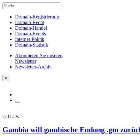
Domain-Registrierung
Domain-Recht
Domain-Handel
Domain-Events
Internet-Politik
Domain-Statistik
Abonnieren Sie unseren
Newsletter
Newsletter-Archiv
×
ccTLDs
Gambia will gambische Endung .gm zurü