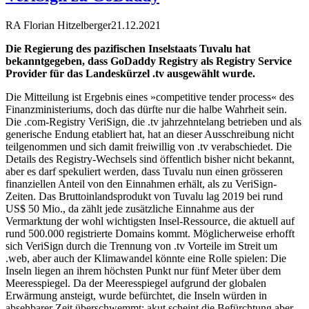
RA Florian Hitzelberger
21.12.2021
Die Regierung des pazifischen Inselstaats Tuvalu hat
bekanntgegeben, dass GoDaddy Registry als Registry Service
Provider für das Landeskürzel .tv ausgewählt wurde.
Die Mitteilung ist Ergebnis eines »competitive tender process« des
Finanzministeriums, doch das dürfte nur die halbe Wahrheit sein.
Die .com-Registry VeriSign, die .tv jahrzehntelang betrieben und als
generische Endung etabliert hat, hat an dieser Ausschreibung nicht
teilgenommen und sich damit freiwillig von .tv verabschiedet. Die
Details des Registry-Wechsels sind öffentlich bisher nicht bekannt,
aber es darf spekuliert werden, dass Tuvalu nun einen grösseren
finanziellen Anteil von den Einnahmen erhält, als zu VeriSign-
Zeiten. Das Bruttoinlandsprodukt von Tuvalu lag 2019 bei rund
US$ 50 Mio., da zählt jede zusätzliche Einnahme aus der
Vermarktung der wohl wichtigsten Insel-Ressource, die aktuell auf
rund 500.000 registrierte Domains kommt. Möglicherweise erhofft
sich VeriSign durch die Trennung von .tv Vorteile im Streit um
.web, aber auch der Klimawandel könnte eine Rolle spielen: Die
Inseln liegen an ihrem höchsten Punkt nur fünf Meter über dem
Meeresspiegel. Da der Meeresspiegel aufgrund der globalen
Erwärmung ansteigt, wurde befürchtet, die Inseln würden in
absehbarer Zeit überschwemmt; akut scheint die Befürchtung aber