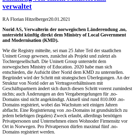
verwaltet
RA Florian Hitzelberger
20.01.2021
Norid AS, Verwalterin der norwegischen Länderendung .no,
untersteht künftig direkt dem Ministry of Local Government
and Modernisation (KMD).
Wie die Registry mitteilte, sei man 25 Jahre Teil der staatlichen
Uninett Group gewesen, zunächst als Projekt und zuletzt als
Tochtergesellschaft. Die Uninett Group untersteht dem
norwegischen Ministry of Education. 2020 habe man sich
entschieden, die Aufsicht über Norid dem KMD zu unterstellen.
Begründet wird der Schritt mit strategischen Überlegungen. An der
Struktur von Norid oder an Vertragsverhältnissen mit
Geschäftspartnern ändert sich durch diesen Schritt vorerst zumindest
nichts; auch Änderungen an den Vergaberegelungen für .no-
Domains sind nicht angekündigt. Aktuell sind rund 810.000 .no-
Domains registriert, wobei das Wachstum seit einigen Jahren
abflacht. Eine Registrierung von .no-Domains ist grundsätzlich zu
jedem beliebigen (legalen) Zweck erlaubt, allerdings benötigen
Privatpersonen und Unternehmen einen Wohnoder Firmensitz vor
Ort in Norwegen. Pro Privatperson dürfen maximal fünf .no-
Domains registriert werden.