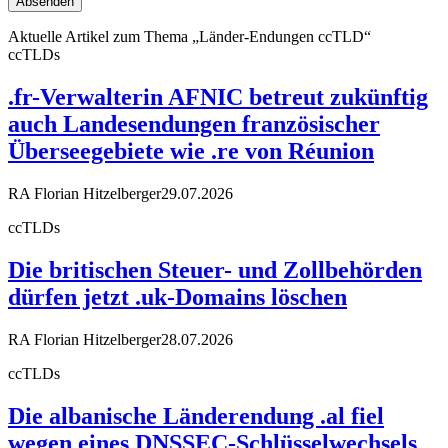
Aktuelle Artikel zum Thema „Länder-Endungen ccTLD“
ccTLDs
.fr-Verwalterin AFNIC betreut zukünftig
auch Landesendungen französischer
Überseegebiete wie .re von Réunion
RA Florian Hitzelberger
29.07.2026
ccTLDs
Die britischen Steuer- und Zollbehörden
dürfen jetzt .uk-Domains löschen
RA Florian Hitzelberger
28.07.2026
ccTLDs
Die albanische Länderendung .al fiel
wegen eines DNSSEC-Schlüsselwechsels