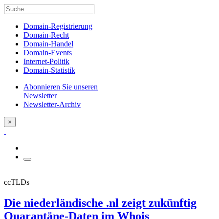
Domain-Registrierung
Domain-Recht
Domain-Handel
Domain-Events
Internet-Politik
Domain-Statistik
Abonnieren Sie unseren
Newsletter
Newsletter-Archiv
×
ccTLDs
Die niederländische .nl zeigt zukünftig
Quarantäne-Daten im Whois