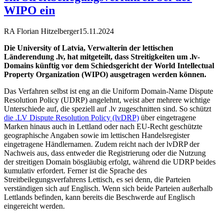
WIPO ein
RA Florian Hitzelberger
15.11.2024
Die University of Latvia, Verwalterin der lettischen
Länderendung .lv, hat mitgeteilt, dass Streitigkeiten um .lv-
Domains künftig vor dem Schiedsgericht der World Intellectual
Property Organization (WIPO) ausgetragen werden können.
Das Verfahren selbst ist eng an die Uniform Domain-Name Dispute
Resolution Policy (UDRP) angelehnt, weist aber mehrere wichtige
Unterschiede auf, die speziell auf .lv zugeschnitten sind. So schützt
die .LV Dispute Resolution Policy (lvDRP)
über eingetragene
Marken hinaus auch in Lettland oder nach EU-Recht geschützte
geographische Angaben sowie im lettischen Handelsregister
eingetragene Händlernamen. Zudem reicht nach der lvDRP der
Nachweis aus, dass entweder die Registrierung oder die Nutzung
der streitigen Domain bösgläubig erfolgt, während die UDRP beides
kumulativ erfordert. Ferner ist die Sprache des
Streitbeilegungsverfahrens Lettisch, es sei denn, die Parteien
verständigen sich auf Englisch. Wenn sich beide Parteien außerhalb
Lettlands befinden, kann bereits die Beschwerde auf Englisch
eingereicht werden.