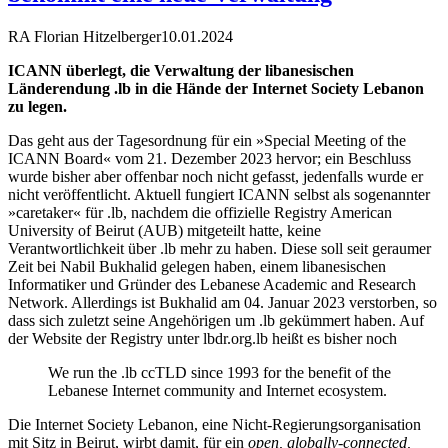
RA Florian Hitzelberger
10.01.2024
ICANN überlegt, die Verwaltung der libanesischen
Länderendung .lb in die Hände der Internet Society Lebanon
zu legen.
Das geht aus der Tagesordnung für ein »Special Meeting of the
ICANN Board« vom 21. Dezember 2023 hervor; ein Beschluss
wurde bisher aber offenbar noch nicht gefasst, jedenfalls wurde er
nicht veröffentlicht. Aktuell fungiert ICANN selbst als sogenannter
»caretaker« für .lb, nachdem die offizielle Registry American
University of Beirut (AUB) mitgeteilt hatte, keine
Verantwortlichkeit über .lb mehr zu haben. Diese soll seit geraumer
Zeit bei Nabil Bukhalid gelegen haben, einem libanesischen
Informatiker und Gründer des Lebanese Academic and Research
Network. Allerdings ist Bukhalid am 04. Januar 2023 verstorben, so
dass sich zuletzt seine Angehörigen um .lb gekümmert haben. Auf
der Website der Registry unter lbdr.org.lb heißt es bisher noch
We run the .lb ccTLD since 1993 for the benefit of the
Lebanese Internet community and Internet ecosystem.
Die Internet Society Lebanon, eine Nicht-Regierungsorganisation
mit Sitz in Beirut, wirbt damit, für ein
open, globally-connected,