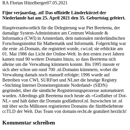
RA Florian Hitzelberger
07.05.2021
Fijne verjaardag, .nl! Das offizielle Länderkürzel der
Niederlande hat am 25. April 2021 den 35. Geburtstag gefeiert.
Hauptverantwortlich für die Delegierung war Piet Beertema, der
damalige System-Administrator am Centrum Wiskunde &
Informatica (CWI) in Amsterdam, dem nationalen niederländischen
Forschungsinstitut für Mathematik und Informatik. Folgerichtig war
die erste .nl-Domain, die registriert wurde, cwi.nl; sie erblickte am
01. Mai 1986 das Licht der Online-Welt. In den ersten zwei Jahren
kamen rund 90 weitere Domains hinzu, so dass Beertema sich
alleine um die Verwaltung kümmern konnte. Bis 1995 musste er
sich aber schon um rund 700 .nl-Domains kümmern, wobei die
Verwaltung damals noch manuell erfolgte; 1996 wurde auf
Betreiben von CWI, SURFnet und NLnet die heutige Registry
»Stichting Internet Domeinregistratie Nederland« (SIDN)
gegründet, über die sämtliche Registrierungsprozesse automatisiert
wurden. Allerdings gilt Beertema noch heute als »Godfather of Dot-
NL« und hält daher die Domain godfatherof.nl. Inzwischen ist .nl
mit über sechs Millionen registrierten Domains die fünftbeliebteste
ccTLD der Welt. Das Team von domain-recht.de gratuliert herzlich!
Kommentar schreiben