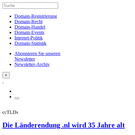
Domain-Registrierung
Domain-Recht
Domain-Handel
Domain-Events
Internet-Politik
Domain-Statistik
Abonnieren Sie unseren
Newsletter
Newsletter-Archiv
×
ccTLDs
Die Länderendung .nl wird 35 Jahre alt